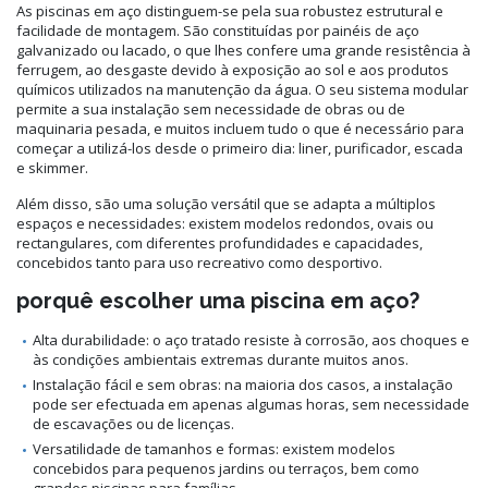
As piscinas em aço distinguem-se pela sua robustez estrutural e
facilidade de montagem. São constituídas por painéis de aço
galvanizado ou lacado, o que lhes confere uma grande resistência à
ferrugem, ao desgaste devido à exposição ao sol e aos produtos
químicos utilizados na manutenção da água. O seu sistema modular
permite a sua instalação sem necessidade de obras ou de
maquinaria pesada, e muitos incluem tudo o que é necessário para
começar a utilizá-los desde o primeiro dia: liner, purificador, escada
e skimmer.
Além disso, são uma solução versátil que se adapta a múltiplos
espaços e necessidades: existem modelos redondos, ovais ou
rectangulares, com diferentes profundidades e capacidades,
concebidos tanto para uso recreativo como desportivo.
porquê escolher uma piscina em aço?
Alta durabilidade: o aço tratado resiste à corrosão, aos choques e
às condições ambientais extremas durante muitos anos.
Instalação fácil e sem obras: na maioria dos casos, a instalação
pode ser efectuada em apenas algumas horas, sem necessidade
de escavações ou de licenças.
Versatilidade de tamanhos e formas: existem modelos
concebidos para pequenos jardins ou terraços, bem como
grandes piscinas para famílias.