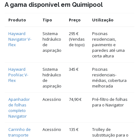
A gama disponível em Quimipool
Produto
Tipo
Preço
Utilização
Hayward
Sistema
295 €
Piscinas
Navigator V-
hidráulico
(Vendas
residenciais,
Flex
de
de topo)
pavimento e
aspiração
paredes até uma
certa altura
Hayward
Sistema
345 €
Piscinas
PoolVac V-
hidráulico
residenciais-
Flex
de
médias, cobertura
aspiração
melhorada
Apanhador
Acessório
74,90 €
Pré-filtro de folhas
de folhas
para o Navigator
completo
Navigator
Carrinho de
Acessório
135 €
Trolley de
transporte
substituição para o