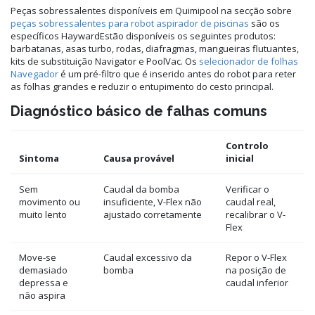
Peças sobressalentes disponíveis em Quimipool na secção sobre
peças sobressalentes para robot aspirador de piscinas
são os
específicos HaywardEstão disponíveis os seguintes produtos:
barbatanas, asas turbo, rodas, diafragmas, mangueiras flutuantes,
kits de substituição Navigator e PoolVac. Os
selecionador de folhas
Navegador
é um pré-filtro que é inserido antes do robot para reter
as folhas grandes e reduzir o entupimento do cesto principal.
Diagnóstico básico de falhas comuns
Controlo
Sintoma
Causa provável
inicial
Sem
Caudal da bomba
Verificar o
movimento ou
insuficiente, V-Flex não
caudal real,
muito lento
ajustado corretamente
recalibrar o V-
Flex
Move-se
Caudal excessivo da
Repor o V-Flex
demasiado
bomba
na posição de
depressa e
caudal inferior
não aspira