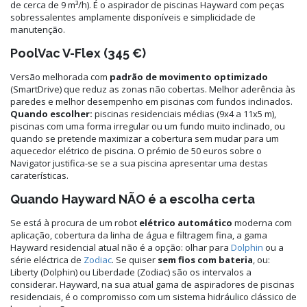
de cerca de 9 m³/h). É o aspirador de piscinas Hayward com peças
sobressalentes amplamente disponíveis e simplicidade de
manutenção.
PoolVac V-Flex (345 €)
Versão melhorada com
padrão de movimento optimizado
(SmartDrive) que reduz as zonas não cobertas. Melhor aderência às
paredes e melhor desempenho em piscinas com fundos inclinados.
Quando escolher:
piscinas residenciais médias (9x4 a 11x5 m),
piscinas com uma forma irregular ou um fundo muito inclinado, ou
quando se pretende maximizar a cobertura sem mudar para um
aquecedor elétrico de piscina. O prémio de 50 euros sobre o
Navigator justifica-se se a sua piscina apresentar uma destas
caraterísticas.
Quando Hayward NÃO é a escolha certa
Se está à procura de um robot
elétrico automático
moderna com
aplicação, cobertura da linha de água e filtragem fina, a gama
Hayward residencial atual não é a opção: olhar para
Dolphin
ou a
série eléctrica de
Zodiac
. Se quiser
sem fios com bateria
, ou:
Liberty (Dolphin) ou Liberdade (Zodiac) são os intervalos a
considerar. Hayward, na sua atual gama de aspiradores de piscinas
residenciais, é o compromisso com um sistema hidráulico clássico de