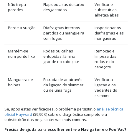
Não trepa
Flaps ou asas do turbo
Verificar e
paredes
desgastados
substituir as
alhetas/abas
Perde a sucção
Diafragmas internos
Inspecionar os
partidos ou mangueira
diafragmas e as
com fugas
mangueiras
Mantém-se
Rodas ou calhas
Remoção e
num ponto fixo
entupidas, lâmina
limpeza das
grande no cabeçote
rodas e do
cabeçote
Mangueira de
Entrada de ar através
Verificar a
bolhas
da ligação do skimmer
ligação e os
ou de uma fuga
vedantes do
skimmer
Se, após estas verificações, o problema persistir, o
análise técnica
oficial Hayward
(59,90 €) cobre o diagnóstico completo e a
substituição das peças internas mais comuns.
Precisa de ajuda para escolher entre o Navigator e o PoolVac?