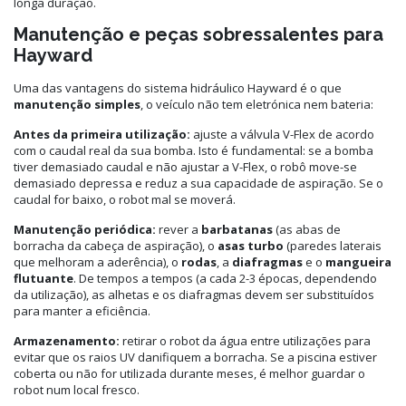
longa duração.
Manutenção e peças sobressalentes para
Hayward
Uma das vantagens do sistema hidráulico Hayward é o que
manutenção simples
, o veículo não tem eletrónica nem bateria:
Antes da primeira utilização:
ajuste a válvula V-Flex de acordo
com o caudal real da sua bomba. Isto é fundamental: se a bomba
tiver demasiado caudal e não ajustar a V-Flex, o robô move-se
demasiado depressa e reduz a sua capacidade de aspiração. Se o
caudal for baixo, o robot mal se moverá.
Manutenção periódica:
rever a
barbatanas
(as abas de
borracha da cabeça de aspiração), o
asas turbo
(paredes laterais
que melhoram a aderência), o
rodas
, a
diafragmas
e o
mangueira
flutuante
. De tempos a tempos (a cada 2-3 épocas, dependendo
da utilização), as alhetas e os diafragmas devem ser substituídos
para manter a eficiência.
Armazenamento:
retirar o robot da água entre utilizações para
evitar que os raios UV danifiquem a borracha. Se a piscina estiver
coberta ou não for utilizada durante meses, é melhor guardar o
robot num local fresco.