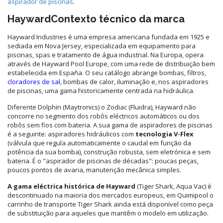
aspirador de piscinas
.
HaywardContexto técnico da marca
Hayward Industries é uma empresa americana fundada em 1925 e
sediada em Nova Jersey, especializada em equipamento para
piscinas, spas e tratamento de água industrial. Na Europa, opera
através de Hayward Pool Europe, com uma rede de distribuição bem
estabelecida em España. O seu catálogo abrange bombas, filtros,
cloradores de sal
, bombas de calor, iluminação e, nos aspiradores
de piscinas, uma gama historicamente centrada na hidráulica.
Diferente Dolphin (Maytronics) o Zodiac (Fluidra), Hayward não
concorre no segmento dos robôs eléctricos automáticos ou dos
robôs sem fios com bateria. A sua gama de aspiradores de piscinas
é a seguinte: aspiradores hidráulicos com
tecnologia V-Flex
(válvula que regula automaticamente o caudal em função da
potência da sua bomba), construção robusta, sem eletrónica e sem
bateria. É o "aspirador de piscinas de décadas": poucas peças,
poucos pontos de avaria, manutenção mecânica simples.
A gama eléctrica histórica de Hayward
(Tiger Shark, Aqua Vac) é
descontinuado na maioria dos mercados europeus, em Quimipool o
carrinho de transporte Tiger Shark ainda está disponível como peça
de substituição para aqueles que mantêm o modelo em utilização.