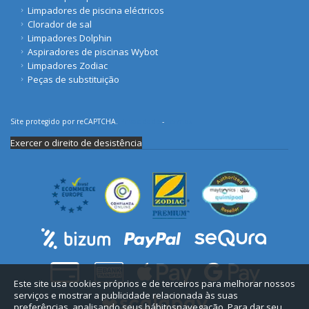
Limpadores de piscina eléctricos
Clorador de sal
Limpadores Dolphin
Aspiradores de piscinas Wybot
Limpadores Zodiac
Peças de substituição
Site protegido por reCAPTCHA.
Privacidade
-
Termos
Exercer o direito de desistência
Este site usa cookies próprios e de terceiros para melhorar nossos
serviços e mostrar a publicidade relacionada às suas
preferências, analisando seus hábitosnavegação. Para dar seu