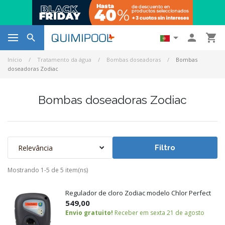




Início
Tratamento da água
Bombas doseadoras
Bombas
doseadoras Zodiac
Bombas doseadoras Zodiac
Relevância
Filtro
Mostrando 1-5 de 5 item(ns)
Regulador de cloro Zodiac modelo Chlor Perfect
549,00
Envio gratuito!
Receber em sexta 21 de agosto