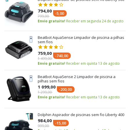
794,00
-5,00
799,00
Envio gratuito!
Receber em segunda 24 de agosto
Beatbot AquaSense Limpador de piscina a pilhas
sem fios
759,00
-740,00
1 499,00
Envio gratuito!
Receber em quinta 13 de agosto
Beatbot AquaSense 2 Limpador de piscina a
pilhas sem fios
1 099,00
-200,00
1 299,00
Envio gratuito!
Receber em quinta 13 de agosto
Dolphin Aspirador de piscinas sem fio Liberty 400
984,00
-15,00
999,00