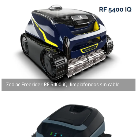
Zodiac Freerider RF 5400 iQ: limpiafondos sin cable