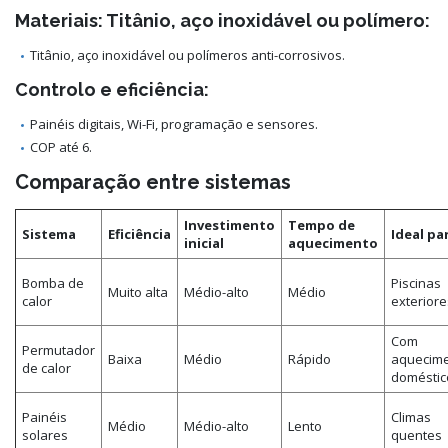
Materiais: Titânio, aço inoxidável ou polímero:
Titânio, aço inoxidável ou polímeros anti-corrosivos.
Controlo e eficiência:
Painéis digitais, Wi-Fi, programação e sensores.
COP até 6.
Comparação entre sistemas
Investimento
Tempo de
Sistema
Eficiência
Ideal pa
inicial
aquecimento
Bomba de
Piscinas
Muito alta
Médio-alto
Médio
calor
exteriore
Com
Permutador
Baixa
Médio
Rápido
aquecim
de calor
doméstic
Painéis
Climas
Médio
Médio-alto
Lento
solares
quentes