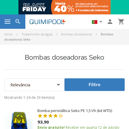




Início
Tratamento da água
Bombas doseadoras
Bombas
doseadoras Seko
Bombas doseadoras Seko
Relevância
Filtro
Mostrando 1-24 de 33 item(ns)
Bomba peristáltica Seko PE 1,5 l/h (kit WTD)
93,90
Envio gratuito!
Receber em quarta 12 de agosto