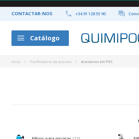


CONTACTAR-NOS
+34 91 128 55 90
Conve
Catálogo
Início
Purificadores de piscinas
Acessórios em PVC
Filtros para piscinas
(22)
Fil