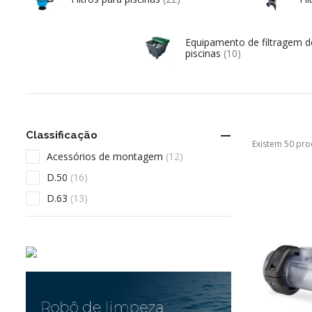
Equipamento de filtragem d
piscinas
(10)

Classificação
Existem 50 pro
Acessórios de montagem
(12)
D.50
(16)
D.63
(13)