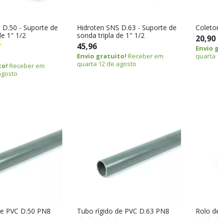
 D.50 - Suporte de
Hidroten SNS D.63 - Suporte de
Coletor
de 1" 1/2
sonda tripla de 1" 1/2
20,90
45,96
Envio 
Envio gratuito!
Receber em
quarta 
quarta 12 de agosto
to!
Receber em
agosto
de PVC D.50 PN8
Tubo rígido de PVC D.63 PN8
Rolo d