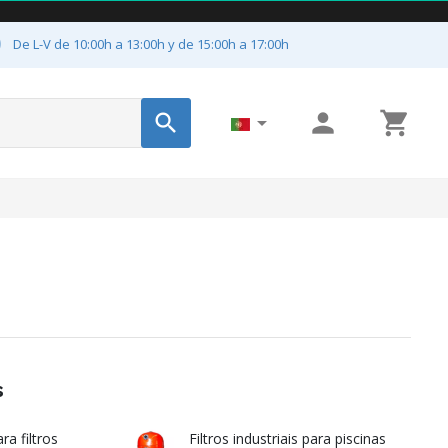

De L-V de 10:00h a 13:00h y de 15:00h a 17:00h




s
ra filtros
Filtros industriais para piscinas