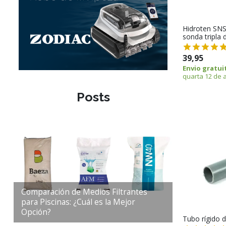
Hidroten SNS
sonda tripla 
39,95
Envio gratui
quarta 12 de 
Posts
Comparación de Medios Filtrantes
para Piscinas: ¿Cuál es la Mejor
Opción?
Tubo rígido 