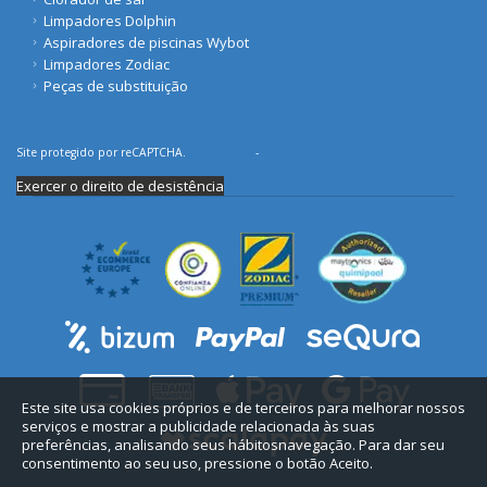
Limpadores Dolphin
Aspiradores de piscinas Wybot
Limpadores Zodiac
Peças de substituição
Site protegido por reCAPTCHA.
Privacidade
-
Termos
Exercer o direito de desistência
Este site usa cookies próprios e de terceiros para melhorar nossos
serviços e mostrar a publicidade relacionada às suas
preferências, analisando seus hábitosnavegação. Para dar seu
consentimento ao seu uso, pressione o botão Aceito.