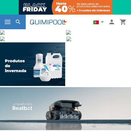



