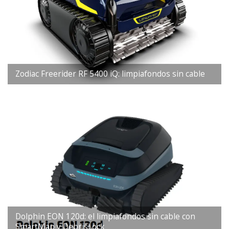
Zodiac Freerider RF 5400 iQ: limpiafondos sin cable
Dolphin EON 120d: el limpiafondos sin cable con
SmartMap y DebrisLock