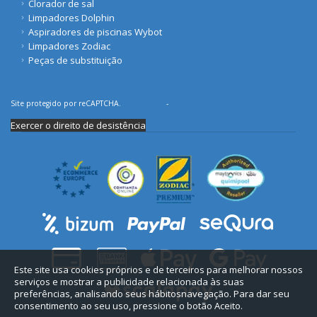
Clorador de sal
Limpadores Dolphin
Aspiradores de piscinas Wybot
Limpadores Zodiac
Peças de substituição
Site protegido por reCAPTCHA.
Privacidade
-
Termos
Exercer o direito de desistência
Este site usa cookies próprios e de terceiros para melhorar nossos
serviços e mostrar a publicidade relacionada às suas
preferências, analisando seus hábitosnavegação. Para dar seu
consentimento ao seu uso, pressione o botão Aceito.