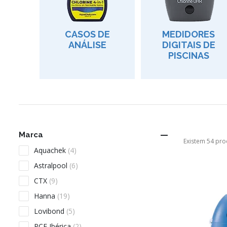
CASOS DE
MEDIDORES
ANÁLISE
DIGITAIS DE
PISCINAS

Marca
Existem 54 pro
Aquachek
(4)
Astralpool
(6)
CTX
(9)
Hanna
(19)
Lovibond
(5)
PCE Ibérica
(2)