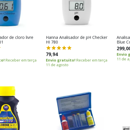
dor de cloro livre
Hanna Analisador de pH Checker
Analisa
01
HI 780
Blue Co
299,0
79,94
Envio 
11 de a
to!
Receber em terça
Envio gratuito!
Receber em terça
11 de agosto