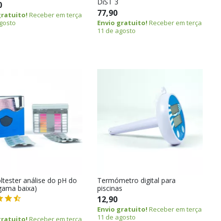
DiST 3
0
77,90
gratuito!
Receber em terça
gosto
Envio gratuito!
Receber em terça
11 de agosto
ltester análise do pH do
Termómetro digital para
(gama baixa)
piscinas
12,90
Envio gratuito!
Receber em terça
11 de agosto
gratuito!
Receber em terça