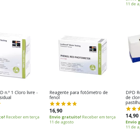
11 de a
n.º 1 Cloro livre -
Reagente para fotómetro de
DPD Re
sidual
fenol
de clor
pastilh
16,90
14,90
to!
Receber em terça
Envio gratuito!
Receber em terça
11 de agosto
Envio 
11 de a