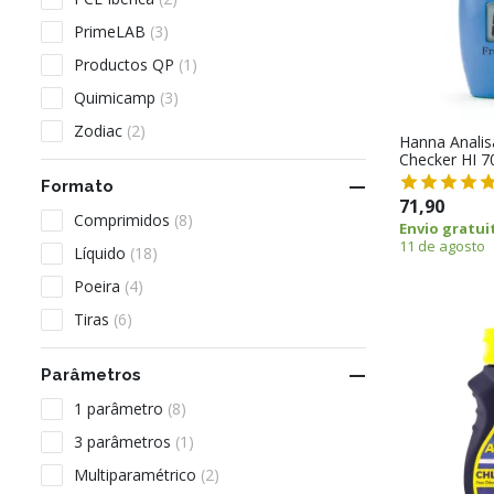
PrimeLAB
(3)
Productos QP
(1)
Quimicamp
(3)
Zodiac
(2)
Hanna Analisa
Checker HI 7

Formato
71,90
Comprimidos
(8)
Envio gratui
11 de agosto
Líquido
(18)
Poeira
(4)
Tiras
(6)

Parâmetros
1 parâmetro
(8)
3 parâmetros
(1)
Multiparamétrico
(2)