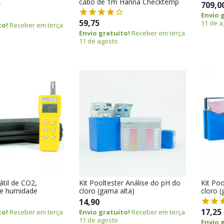
cabo de 1m Hanna Checktemp
709,0
Envio 
59,75
11 de a
to!
Receber em terça
Envio gratuito!
Receber em terça
11 de agosto
átil de CO2,
Kit Pooltester Análise do pH do
Kit Poo
 e humidade
cloro (gama alta)
cloro 
14,90
17,25
to!
Receber em terça
Envio gratuito!
Receber em terça
11 de agosto
Envio 