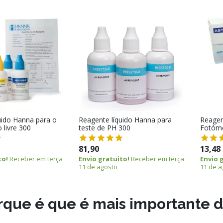
uido Hanna para o
Reagente líquido Hanna para
Reagen
o livre 300
teste de PH 300
Fotóme
81,90
13,48
to!
Receber em terça
Envio gratuito!
Receber em terça
Envio 
11 de agosto
11 de a
orque é que é mais importante 