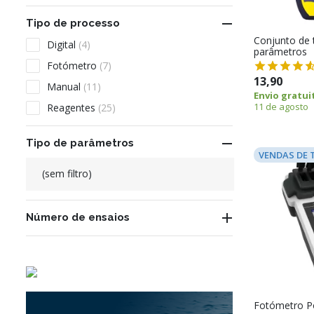

Tipo de processo
Conjunto de t
Digital
(4)
parâmetros
Fotómetro
(7)
13,90
Manual
(11)
Envio gratui
11 de agosto
Reagentes
(25)

Tipo de parâmetros
VENDAS DE 
(sem filtro)

Número de ensaios
Fotómetro P