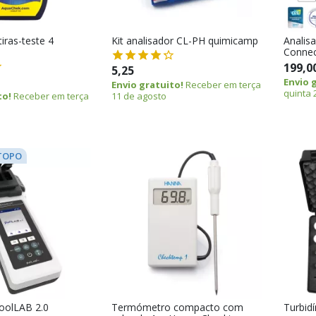
iras-teste 4
Kit analisador CL-PH quimicamp
Analisa
Conne
199,0
5,25
Envio 
Envio gratuito!
Receber em terça
quinta 
to!
Receber em terça
11 de agosto
TOPO
oolLAB 2.0
Termómetro compacto com
Turbid