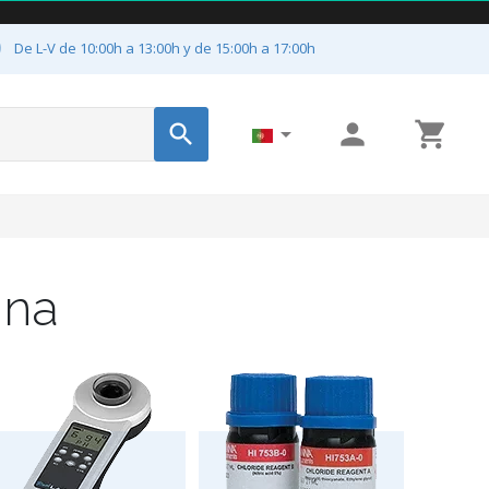

De L-V de 10:00h a 13:00h y de 15:00h a 17:00h




ina