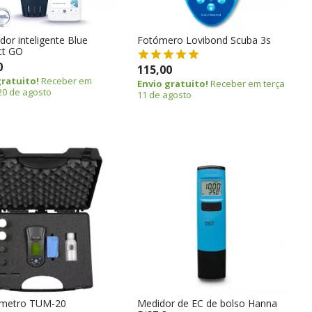
dor inteligente Blue
Fotómero Lovibond Scuba 3s
ct GO
0
115,00
gratuito!
Receber em
Envio gratuito!
Receber em terça
20 de agosto
11 de agosto
ímetro TUM-20
Medidor de EC de bolso Hanna