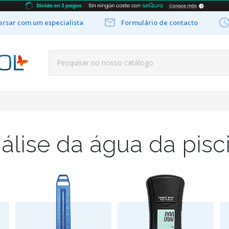

rsar com um especialista
Formulário de contacto
álise da água da pisc