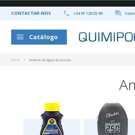


CONTACTAR-NOS
+34 91 128 55 90
Conve
Catálogo
Início
Análise da água da piscina
An