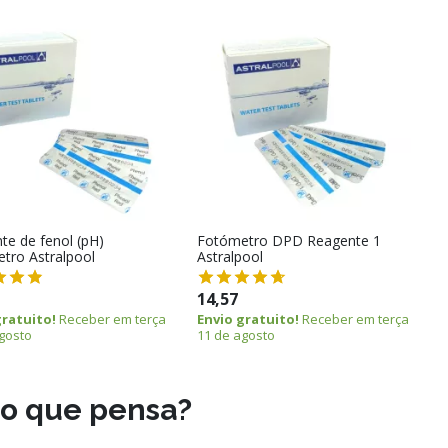
te de fenol (pH)
Fotómetro DPD Reagente 1
tro Astralpool
Astralpool
14,57
gratuito!
Receber em terça
Envio gratuito!
Receber em terça
gosto
11 de agosto
do que pensa?