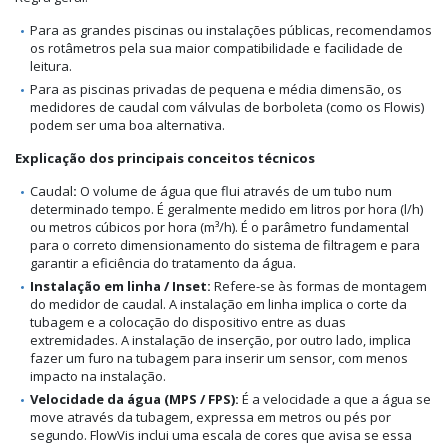
Para as grandes piscinas ou instalações públicas, recomendamos
os rotâmetros pela sua maior compatibilidade e facilidade de
leitura.
Para as piscinas privadas de pequena e média dimensão, os
medidores de caudal com válvulas de borboleta (como os Flowis)
podem ser uma boa alternativa.
Explicação dos principais conceitos técnicos
Caudal
:
O volume de água que flui através de um tubo num
determinado tempo. É geralmente medido em litros por hora (l/h)
ou metros cúbicos por hora (m³/h). É o parâmetro fundamental
para o correto dimensionamento do sistema de filtragem e para
garantir a eficiência do tratamento da água.
Instalação em linha / Inset:
Refere-se às formas de montagem
do medidor de caudal. A instalação em linha implica o corte da
tubagem e a colocação do dispositivo entre as duas
extremidades. A instalação de inserção, por outro lado, implica
fazer um furo na tubagem para inserir um sensor, com menos
impacto na instalação.
Velocidade da água (MPS / FPS):
É a velocidade a que a água se
move através da tubagem, expressa em metros ou pés por
segundo. FlowVis inclui uma escala de cores que avisa se essa