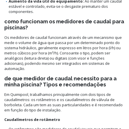
Aumento da vida útil do equipamento:
Ao manter um caudal
estável e controlado, evita-se o desgaste prematuro dos
componentes.
como funcionam os medidores de caudal para
piscinas?
Os medidores de caudal funcionam através de um mecanismo que
mede o volume de água que passa por um determinado ponto do
sistema hidráulico, geralmente expresso em litros por hora (l/h) ou
metros cúbicos por hora (m³/h). Consoante o tipo, podem ser
analógicos (leitura direta) ou digitais (com visor e funções
adicionais), podendo mesmo ser integrados em sistemas de
automação.
de que medidor de caudal necessito para a
minha piscina? Tipos e recomendações
Em Quimipool, trabalhamos principalmente com dois tipos de
caudalímetros: os rotâmetros e os caudalímetros de válvula de
borboleta. Cada um tem as suas particularidades e é recomendado
em função do tipo de instalação.
Caudalímetros de rotâmetro
Os rotâmetros são medidores de caudal visuais que permitem a