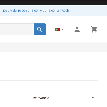

De L-V de 10:00h a 13:00h y de 15:00h a 17:00h




b
Relevância