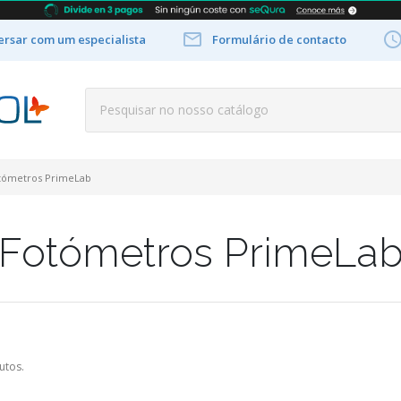

rsar com um especialista
Formulário de contacto
tómetros PrimeLab
Fotómetros PrimeLa
utos.