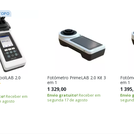
TOPO
oolLAB 2.0
Fotómetro PrimeLAB 2.0 Kit 3
Fotóme
em 1
em 1
1 329,00
1 395
Envio gratuito!
Receber em
Envio 
to!
Receber em
segunda 17 de agosto
segund
e agosto