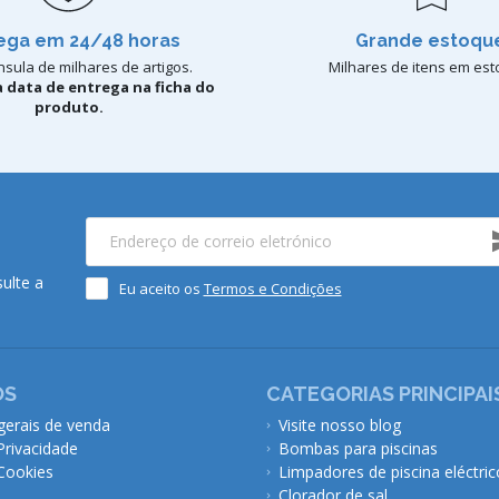
ega em 24/48 horas
Grande estoqu
sula de milhares de artigos.
Milhares de itens em est
 data de entrega na ficha do
produto.
ulte a
Eu aceito os
Termos e Condições
ÓS
CATEGORIAS PRINCIPAI
gerais de venda
Visite nosso blog
 Privacidade
Bombas para piscinas
 Cookies
Limpadores de piscina eléctric
Clorador de sal