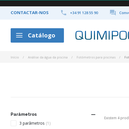


CONTACTAR-NOS
+34 91 128 55 90
Conve
Catálogo
Início
Análise da água da piscina
Fotómetros para piscinas
Fo

Parâmetros
Existem 4 prod
3 parâmetros
(1)