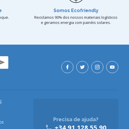
e
Somos Ecofriendly
oque.
Reciclamos 90% dos nossos materiais logísticos
e geramos energia com painéis solares.
S
Precisa de ajuda?
os
+34 91 128 55 90
