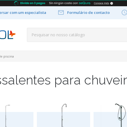

rsar com um especialista
Formulário de contacto
e piscina
salentes para chuveir