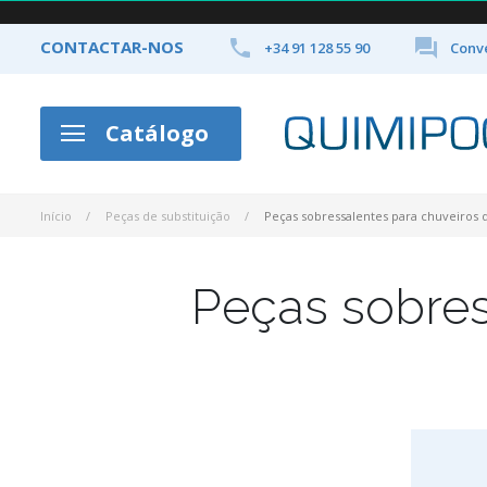


CONTACTAR-NOS
+34 91 128 55 90
Conve
Catálogo
Início
Peças de substituição
Peças sobressalentes para chuveiros d
Peças sobres