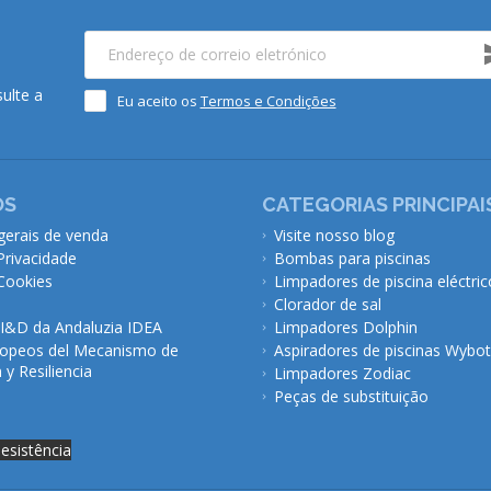
ulte a
Eu aceito os
Termos e Condições
ÓS
CATEGORIAS PRINCIPAI
gerais de venda
Visite nosso blog
 Privacidade
Bombas para piscinas
 Cookies
Limpadores de piscina eléctric
Clorador de sal
 I&D da Andaluzia IDEA
Limpadores Dolphin
opeos del Mecanismo de
Aspiradores de piscinas Wybot
y Resiliencia
Limpadores Zodiac
Peças de substituição
desistência