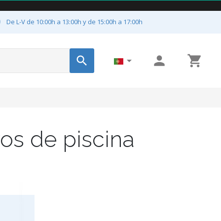

De L-V de 10:00h a 13:00h y de 15:00h a 17:00h




os de piscina