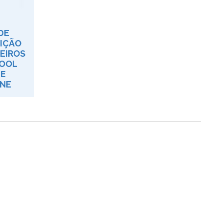
DE
IÇÃO
EIROS
OOL
DE
NE