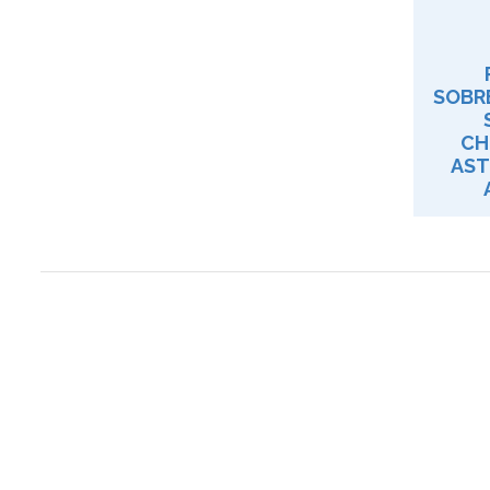
SOBR
CH
AST