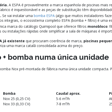
ória.
A ESPA é provavelmente a marca espanhola de piscinas mais re
abrico é inquestionável e as peças de substituição têm disponibilidad
.
Se vai instalar uma
bomba ESPA
(algo que muitos instaladores faze
os integrais, o ecossistema completo ESPA (bomba + filtro) é uma e
nica marca do catálogo Quimipool que oferece filtros
monobloco
: 
ou instalações rápidas onde simplificar a sala de máquinas é importan
 já existente
que procuram coerência de marca,
piscinas peque
oriza uma marca catalã consolidada acima do preço.
ro + bomba numa única unidade
er + bomba Nox pré-montada de fábrica numa única unidade compacta. 
Bomba
Caudal aprox.
P
Nox 25 (0,25 CV)
5-6 m³/h
A
Nox 33 (0,33 CV)
7-8 m³/h
2