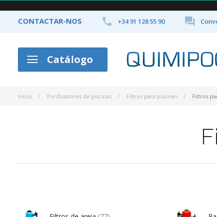


CONTACTAR-NOS
+34 91 128 55 90
Conve
Catálogo
Início
Purificadores de piscinas
Filtros para piscinas
Filtros p
F
Filtros de areia
(77)
Pa