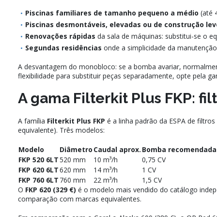
Piscinas familiares de tamanho pequeno a médio
(até 
Piscinas desmontáveis, elevadas ou de construção lev
Renovações rápidas
da sala de máquinas: substitui-se o 
Segundas residências
onde a simplicidade da manutenção 
A desvantagem do monobloco: se a bomba avariar, normalmente
flexibilidade para substituir peças separadamente, opte pela gam
A gama Filterkit Plus FKP: f
A família
Filterkit Plus FKP
é a linha padrão da ESPA de filtro
equivalente). Três modelos:
Modelo
Diâmetro
Caudal aprox.
Bomba recomendada
FKP 520 6LT
520 mm
10 m³/h
0,75 CV
FKP 620 6LT
620 mm
14 m³/h
1 CV
FKP 760 6LT
760 mm
22 m³/h
1,5 CV
O
FKP 620 (329 €)
é o modelo mais vendido do catálogo indepen
comparação com marcas equivalentes.