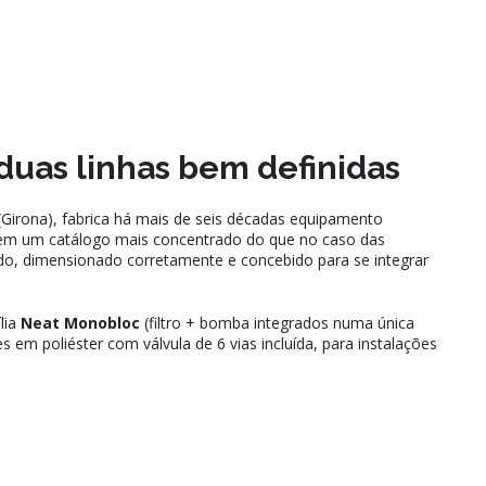
 duas linhas bem definidas
irona), fabrica há mais de seis décadas equipamento
A tem um catálogo mais concentrado do que no caso das
do, dimensionado corretamente e concebido para se integrar
ília
Neat Monobloc
(filtro + bomba integrados numa única
es em poliéster com válvula de 6 vias incluída, para instalações