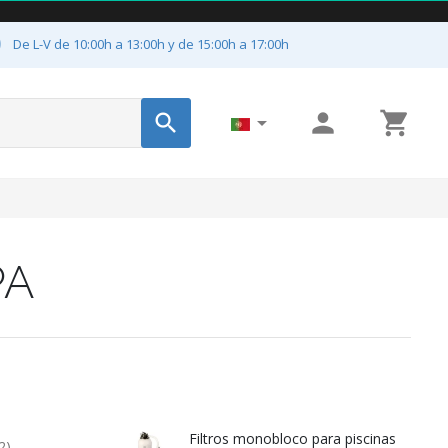

De L-V de 10:00h a 13:00h y de 15:00h a 17:00h




PA
Filtros monobloco para piscinas
2)