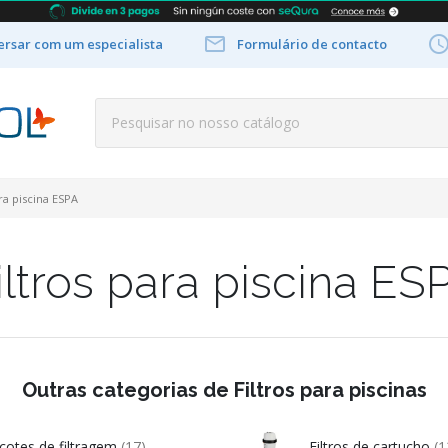

rsar com um especialista
Formulário de contacto
ara piscina ESPA
iltros para piscina ES
Outras categorias de Filtros para piscinas
cotes de filtragem
(17)
Filtros de cartucho
(1