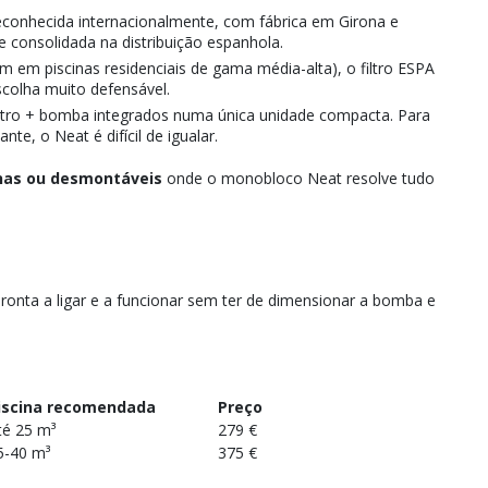
conhecida internacionalmente, com fábrica em Girona e
e consolidada na distribuição espanhola.
m em piscinas residenciais de gama média-alta), o filtro ESPA
scolha muito defensável.
filtro + bomba integrados numa única unidade compacta. Para
te, o Neat é difícil de igualar.
nas ou desmontáveis
onde o monobloco Neat resolve tudo
Pronta a ligar e a funcionar sem ter de dimensionar a bomba e
iscina recomendada
Preço
té 25 m³
279 €
5-40 m³
375 €