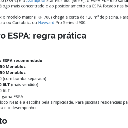
00 (389 €) e o
Astralpool
Star Plus 600 (369 €), o ESPA FKP 620 sai
u
atálogo mais concentrado e ao posicionamento da ESPA focado nas 
o modelo maior (FKP 760) chega a cerca de 120 m³ de piscina. Para
io ou Cantabric, ou
Hayward
Pro Series d.900.
o ESPA: regra prática
o ESPA recomendado
350 Monobloc
450 Monobloc
0 (com bomba separada)
0 6LT
(mais vendido)
0 6LT
e gama ESPA
co Neat é a escolha pela simplicidade. Para piscinas residenciais p
rca e o desempenho.
to