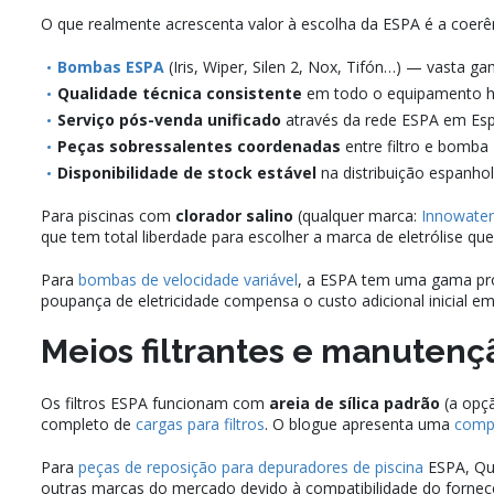
O que realmente acrescenta valor à escolha da ESPA é a coer
Bombas ESPA
(Iris, Wiper, Silen 2, Nox, Tifón…) — vasta 
Qualidade técnica consistente
em todo o equipamento hi
Serviço pós-venda unificado
através da rede ESPA em Es
Peças sobressalentes coordenadas
entre filtro e bomba
Disponibilidade de stock estável
na distribuição espanho
Para piscinas com
clorador salino
(qualquer marca:
Innowater
que tem total liberdade para escolher a marca de eletrólise que 
Para
bombas de velocidade variável
, a ESPA tem uma gama próp
poupança de eletricidade compensa o custo adicional inicial e
Meios filtrantes e manutenç
Os filtros ESPA funcionam com
areia de sílica padrão
(a opçã
completo de
cargas para filtros
. O blogue apresenta uma
compa
Para
peças de reposição para depuradores de piscina
ESPA, Qui
outras marcas do mercado devido à compatibilidade do fornec