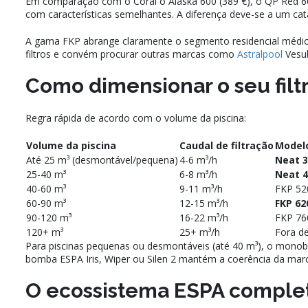
Em comparação com o Coral o Alaska 600 (389 €), o QP Red 6
com características semelhantes. A diferença deve-se a um c
A gama FKP abrange claramente o segmento residencial médio: 
filtros e convém procurar outras marcas como
Astralpool
Vesub
Como dimensionar o seu filtr
Regra rápida de acordo com o volume da piscina:
Volume da piscina
Caudal de filtração
Model
Até 25 m³ (desmontável/pequena)
4-6 m³/h
Neat 
25-40 m³
6-8 m³/h
Neat 
40-60 m³
9-11 m³/h
FKP 52
60-90 m³
12-15 m³/h
FKP 62
90-120 m³
16-22 m³/h
FKP 76
120+ m³
25+ m³/h
Fora d
Para piscinas pequenas ou desmontáveis (até 40 m³), o monoblo
bomba ESPA Iris, Wiper ou Silen 2 mantém a coerência da ma
O ecossistema ESPA comple