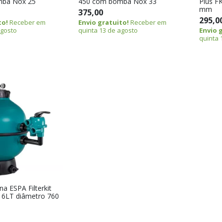
mba Nox 25
450 com bomba Nox 33
Plus F
mm
375,00
295,0
to!
Receber em
Envio gratuito!
Receber em
agosto
quinta 13 de agosto
Envio 
quinta 
ina ESPA Filterkit
 6LT diâmetro 760