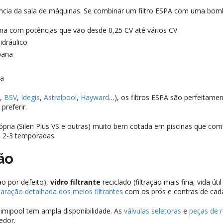
ência da sala de máquinas. Se combinar um filtro ESPA com uma bo
gama com potências que vão desde 0,25 CV até vários CV
dráulico
paña
la
,
BSV
,
Idegis
,
Astralpool
,
Hayward
…), os filtros ESPA são perfeitamen
preferir.
ria (Silen Plus VS e outras) muito bem cotada em piscinas que comb
m 2-3 temporadas.
ão
o por defeito),
vidro filtrante
reciclado (filtração mais fina, vida út
ração detalhada dos meios filtrantes
com os prós e contras de cad
mipool tem ampla disponibilidade. As
válvulas seletoras
e
peças de r
edor.