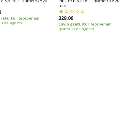
KP 520 6LT diâmetro 520
Plus FKP 620 6LT diâmetro 620
mm
0
329,00
gratuito!
Receber em
13 de agosto
Envio gratuito!
Receber em
quinta 13 de agosto