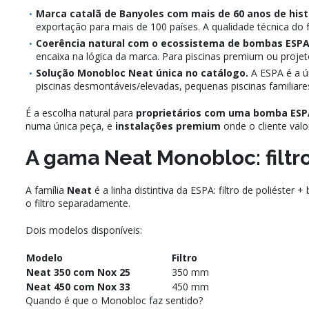
Marca catalã de Banyoles com mais de 60 anos de hist
exportação para mais de 100 países. A qualidade técnica do f
Coerência natural com o ecossistema de bombas ESPA
encaixa na lógica da marca. Para piscinas premium ou projet
Solução Monobloc Neat única no catálogo.
A ESPA é a ú
piscinas desmontáveis/elevadas, pequenas piscinas familiares 
É a escolha natural para
proprietários com uma bomba ESPA
numa única peça, e
instalações premium
onde o cliente val
A gama Neat Monobloc: filt
A família
Neat
é a linha distintiva da ESPA: filtro de poliést
o filtro separadamente.
Dois modelos disponíveis:
Modelo
Filtro
Neat 350 com Nox 25
350 mm
Neat 450 com Nox 33
450 mm
Quando é que o Monobloc faz sentido?