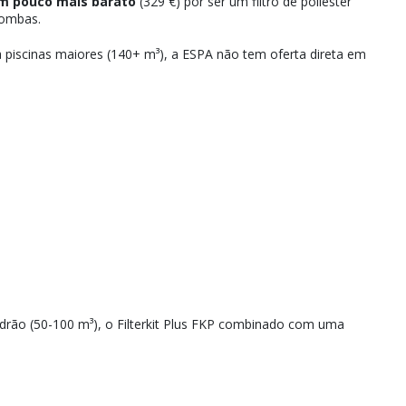
m pouco mais barato
(329 €) por ser um filtro de poliéster
bombas.
 piscinas maiores (140+ m³), a ESPA não tem oferta direta em
adrão (50-100 m³), o Filterkit Plus FKP combinado com uma