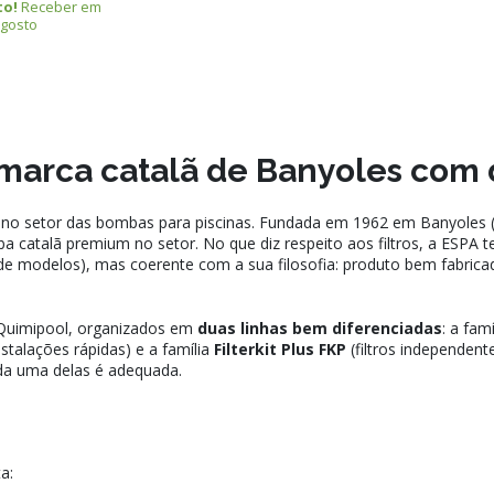
to!
Receber em
agosto
a marca catalã de Banyoles com
no setor das bombas para piscinas. Fundada em 1962 em Banyoles (G
mba catalã premium no setor. No que diz respeito aos filtros, a ESP
 modelos), mas coerente com a sua filosofia: produto bem fabrica
 Quimipool, organizados em
duas linhas bem diferenciadas
: a fam
stalações rápidas) e a família
Filterkit Plus FKP
(filtros independent
da uma delas é adequada.
a: