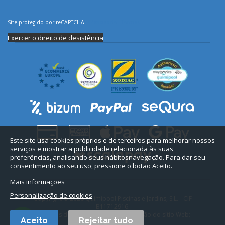
Site protegido por reCAPTCHA.
Privacidade
-
Termos
Exercer o direito de desistência
Este site usa cookies próprios e de terceiros para melhorar nossos
serviços e mostrar a publicidade relacionada às suas
preferências, analisando seus hábitosnavegação. Para dar seu
consentimento ao seu uso, pressione o botão Aceito.
Mais informações
Personalização de cookies
Copyright © 2026 Quimipool Piscinas e Jardins, S.L. - CIF
B11712916.
Todos os direitos reservados. Conceção do sítio Web:
Aceito
Rejeitar tudo