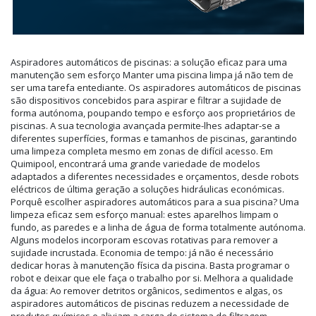
Aspiradores automáticos de piscinas: a solução eficaz para uma
manutenção sem esforço Manter uma piscina limpa já não tem de
ser uma tarefa entediante. Os aspiradores automáticos de piscinas
são dispositivos concebidos para aspirar e filtrar a sujidade de
forma autónoma, poupando tempo e esforço aos proprietários de
piscinas. A sua tecnologia avançada permite-lhes adaptar-se a
diferentes superfícies, formas e tamanhos de piscinas, garantindo
uma limpeza completa mesmo em zonas de difícil acesso. Em
Quimipool, encontrará uma grande variedade de modelos
adaptados a diferentes necessidades e orçamentos, desde robots
eléctricos de última geração a soluções hidráulicas económicas.
Porquê escolher aspiradores automáticos para a sua piscina? Uma
limpeza eficaz sem esforço manual: estes aparelhos limpam o
fundo, as paredes e a linha de água de forma totalmente autónoma.
Alguns modelos incorporam escovas rotativas para remover a
sujidade incrustada. Economia de tempo: já não é necessário
dedicar horas à manutenção física da piscina. Basta programar o
robot e deixar que ele faça o trabalho por si. Melhora a qualidade
da água: Ao remover detritos orgânicos, sedimentos e algas, os
aspiradores automáticos de piscinas reduzem a necessidade de
produtos químicos e aliviam a carga do sistema de filtragem.