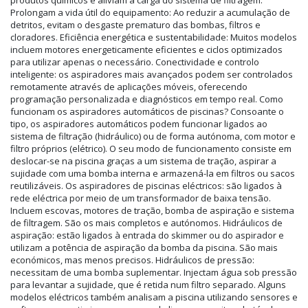
Prolongam a vida útil do equipamento: Ao reduzir a acumulação de
detritos, evitam o desgaste prematuro das bombas, filtros e
cloradores. Eficiência energética e sustentabilidade: Muitos modelos
incluem motores energeticamente eficientes e ciclos optimizados
para utilizar apenas o necessário. Conectividade e controlo
inteligente: os aspiradores mais avançados podem ser controlados
remotamente através de aplicações móveis, oferecendo
programação personalizada e diagnósticos em tempo real. Como
funcionam os aspiradores automáticos de piscinas? Consoante o
tipo, os aspiradores automáticos podem funcionar ligados ao
sistema de filtração (hidráulico) ou de forma autónoma, com motor e
filtro próprios (elétrico). O seu modo de funcionamento consiste em
deslocar-se na piscina graças a um sistema de tração, aspirar a
sujidade com uma bomba interna e armazená-la em filtros ou sacos
reutilizáveis. Os aspiradores de piscinas eléctricos: são ligados à
rede eléctrica por meio de um transformador de baixa tensão.
Incluem escovas, motores de tração, bomba de aspiração e sistema
de filtragem. São os mais completos e autónomos. Hidráulicos de
aspiração: estão ligados à entrada do skimmer ou do aspirador e
utilizam a potência de aspiração da bomba da piscina. São mais
económicos, mas menos precisos. Hidráulicos de pressão:
necessitam de uma bomba suplementar. Injectam água sob pressão
para levantar a sujidade, que é retida num filtro separado. Alguns
modelos eléctricos também analisam a piscina utilizando sensores e