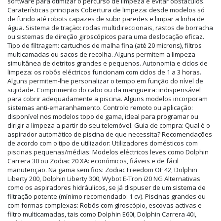
software para otimizar o percurso de limpeza e evitar obstáculos.
Caraterísticas principais Cobertura de limpeza: desde modelos só
de fundo até robots capazes de subir paredes e limpar a linha de
água. Sistema de tração: rodas multidireccionais, rastos de borracha
ou sistemas de direção giroscópicos para uma deslocação eficaz.
Tipo de filtragem: cartuchos de malha fina (até 20 microns), filtros
multicamadas ou sacos de recolha. Alguns permitem a limpeza
simultânea de detritos grandes e pequenos. Autonomia e ciclos de
limpeza: os robôs eléctricos funcionam com ciclos de 1 a 3 horas.
Alguns permitem-lhe personalizar o tempo em função do nível de
sujidade. Comprimento do cabo ou da mangueira: indispensável
para cobrir adequadamente a piscina. Alguns modelos incorporam
sistemas anti-emaranhamento. Controlo remoto ou aplicação:
disponível nos modelos topo de gama, ideal para programar ou
dirigir a limpeza a partir do seu telemóvel. Guia de compra: Qual é o
aspirador automático de piscina de que necessita? Recomendações
de acordo com o tipo de utilizador: Utilizadores domésticos com
piscinas pequenas/médias: Modelos eléctricos leves como Dolphin
Carrera 30 ou Zodiac 20 XA: económicos, fiáveis e de fácil
manutenção. Na gama sem fios: Zodiac Freedom OF 42, Dolphin
Liberty 200, Dolphin Liberty 300, Wybot E-Tron i20 NG Alternativas
como os aspiradores hidráulicos, se já dispuser de um sistema de
filtração potente (mínimo recomendado: 1 cv). Piscinas grandes ou
com formas complexas: Robôs com giroscópio, escovas activas e
filtro multicamadas, tais como Dolphin E60i, Dolphin Carrera 40i,