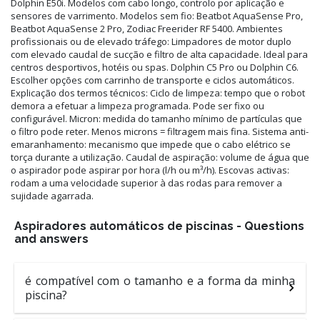
Dolphin E50i. Modelos com cabo longo, controlo por aplicação e
sensores de varrimento. Modelos sem fio: Beatbot AquaSense Pro,
Beatbot AquaSense 2 Pro, Zodiac Freerider RF 5400. Ambientes
profissionais ou de elevado tráfego: Limpadores de motor duplo
com elevado caudal de sucção e filtro de alta capacidade. Ideal para
centros desportivos, hotéis ou spas. Dolphin C5 Pro ou Dolphin C6.
Escolher opções com carrinho de transporte e ciclos automáticos.
Explicação dos termos técnicos: Ciclo de limpeza: tempo que o robot
demora a efetuar a limpeza programada. Pode ser fixo ou
configurável. Micron: medida do tamanho mínimo de partículas que
o filtro pode reter. Menos microns = filtragem mais fina. Sistema anti-
emaranhamento: mecanismo que impede que o cabo elétrico se
torça durante a utilização. Caudal de aspiração: volume de água que
o aspirador pode aspirar por hora (l/h ou m³/h). Escovas activas:
rodam a uma velocidade superior à das rodas para remover a
sujidade agarrada.
Aspiradores automáticos de piscinas - Questions
and answers
é compatível com o tamanho e a forma da minha
piscina?