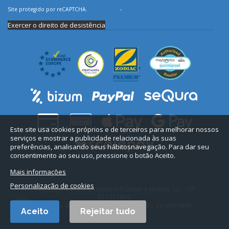
Site protegido por reCAPTCHA.
Privacidade
-
Termos
Exercer o direito de desistência
Este site usa cookies próprios e de terceiros para melhorar nossos
serviços e mostrar a publicidade relacionada às suas
preferências, analisando seus hábitosnavegação. Para dar seu
consentimento ao seu uso, pressione o botão Aceito.
Mais informações
Personalização de cookies
Copyright © 2026 Quimipool Piscinas e Jardins, S.L. - CIF
B11712916.
Todos os direitos reservados. Conceção do sítio Web:
Aceito
Rejeitar tudo