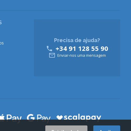
S
Precisa de ajuda?
os
+34 91 128 55 90


Enviar-nos uma mensagem