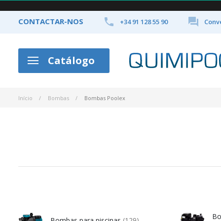


CONTACTAR-NOS
+34 91 128 55 90
Conve
Catálogo
Início
Bombas
Bombas Poolex
Bo
Bombas para piscinas
(129)