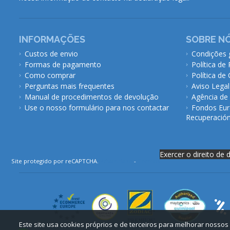
INFORMAÇÕES
SOBRE N
Custos de envio
Condições 
Formas de pagamento
Política de
Como comprar
Política de
Perguntas mais frequentes
Aviso Legal
Manual de procedimentos de devolução
Agência de
Use o nosso formulário para nos contactar
Fondos Eur
Recuperación 
Exercer o direito de 
Site protegido por reCAPTCHA.
Privacidade
-
Termos
Este site usa cookies próprios e de terceiros para melhorar nossos