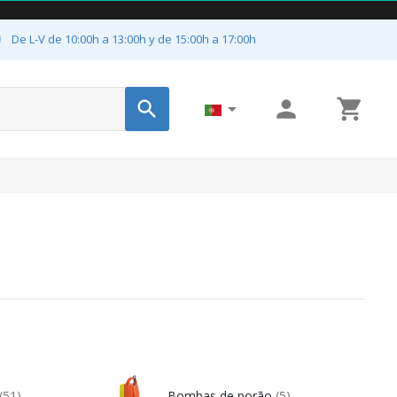

De L-V de 10:00h a 13:00h y de 15:00h a 17:00h




(51)
Bombas de porão
(5)