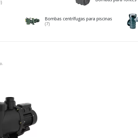
8)
Bombas centrífugas para piscinas
(7)
o.