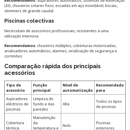
Recomendamos:
aspiradores automáticos, sistemas de iluminação
LED, chuveiros solares fixos, escadas em aço inoxidável, bocais,
skimmers de grande caudal.
Piscinas colectivas
Necessitam de acessórios profissionais, resistentes a uma
utilização intensiva.
Recomendamos:
chuveiros múltiplos, coberturas motorizadas,
analisadores automáticos, alarmes, sinalização de segurança e
corrimões.
Comparação rápida dos principais
acessórios
Tipo de
Função
Nível de
Recomendado
acessório
principal
automatização
para
Aspiradores
Limpeza do
Todos os tipos
eléctricos de
fundo e das
Alta
de piscinas
piscinas
paredes
Manutenção
Cobertura
da
Piscinas
Nulo
térmica
temperatura e
exteriores