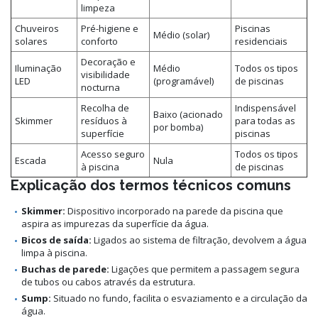
limpeza
Chuveiros
Pré-higiene e
Piscinas
Médio (solar)
solares
conforto
residenciais
Decoração e
Iluminação
Médio
Todos os tipos
visibilidade
LED
(programável)
de piscinas
nocturna
Recolha de
Indispensável
Baixo (acionado
Skimmer
resíduos à
para todas as
por bomba)
superfície
piscinas
Acesso seguro
Todos os tipos
Escada
Nula
à piscina
de piscinas
Explicação dos termos técnicos comuns
Skimmer:
Dispositivo incorporado na parede da piscina que
aspira as impurezas da superfície da água.
Bicos de saída:
Ligados ao sistema de filtração, devolvem a água
limpa à piscina.
Buchas de parede:
Ligações que permitem a passagem segura
de tubos ou cabos através da estrutura.
Sump:
Situado no fundo, facilita o esvaziamento e a circulação da
água.