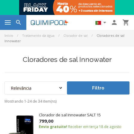




Início
Tratamento da água
Clorador de sal
Cloradores de sal
Innowater
Cloradores de sal Innowater
Relevância
Filtro
Mostrando 1-24 de 34 item(ns)
Clorador de sal Innowater SALT 15
799,00
Envio gratuito!
Receber em terça 18 de agosto