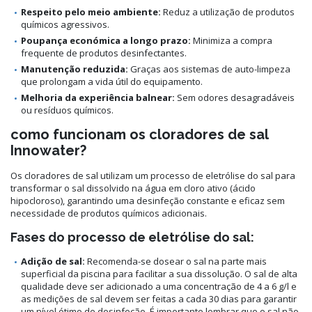
Respeito pelo meio ambiente:
Reduz a utilização de produtos
químicos agressivos.
Poupança económica a longo prazo:
Minimiza a compra
frequente de produtos desinfectantes.
Manutenção reduzida:
Graças aos sistemas de auto-limpeza
que prolongam a vida útil do equipamento.
Melhoria da experiência balnear:
Sem odores desagradáveis
ou resíduos químicos.
como funcionam os cloradores de sal
Innowater?
Os cloradores de sal utilizam um processo de eletrólise do sal para
transformar o sal dissolvido na água em cloro ativo (ácido
hipocloroso), garantindo uma desinfeção constante e eficaz sem
necessidade de produtos químicos adicionais.
Fases do processo de eletrólise do sal:
Adição de sal:
Recomenda-se dosear o sal na parte mais
superficial da piscina para facilitar a sua dissolução. O sal de alta
qualidade deve ser adicionado a uma concentração de 4 a 6 g/l e
as medições de sal devem ser feitas a cada 30 dias para garantir
um nível ótimo de desinfeção. É importante lembrar que o sal não