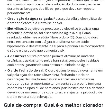
é consumido no processo de produção do cloro, mas perde-se
durante as lavagens dos filtros, pelo que deve ser reposto
periodicamente.
Circulação da água salgada:
Passa pela célula electrolítica do
clorador e efectua a eletrólise do SAL.
Eletrólise:
O objetivo do processo de eletrólise é aplicar uma
corrente eléctrica ao sal dissolvido na água (NaCl). Como
resultado, obtém-se o sódio (Na) e o cloro (Cl). Quando o cloro
entra em contacto com a água, transforma-se em ácido
hipocloroso, o desinfetante ideal para a piscina. Em contrapartida,
o sódio é o produto que aumenta o pH.
A desinfeção:
Este processo permite eliminar as matérias
orgânicas trazidas tanto pelos banhistas como pelos resíduos
ambientais, garantindo uma óptima qualidade da água.
O ciclo fechado do sal:
O cloro é transformado novamente em
sal pela ação dos raios ultravioleta, fechando o ciclo de
desinfeção de uma forma natural e eficaz. Ao escolher um
clorador de sal, é importante ter em conta se a piscina tem uma
cobertura de ripas ou de persianas, pois nestes casos o clorador
deve incluir um sensor de cobertura para ajustar a produção de
cloro e evitar a sobrecloração.
Guia de compra: Qual é o melhor clorador