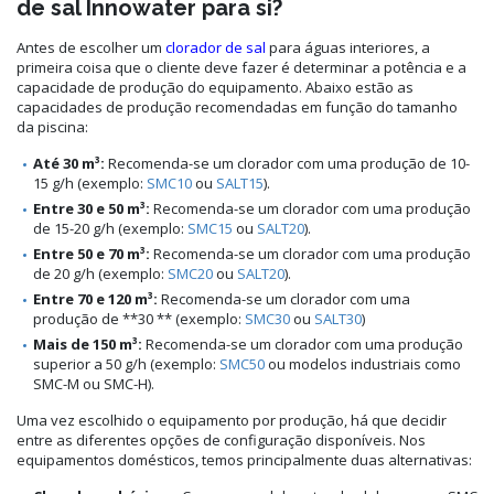
de sal Innowater para si?
Antes de escolher um
clorador de sal
para águas interiores, a
primeira coisa que o cliente deve fazer é determinar a potência e a
capacidade de produção do equipamento. Abaixo estão as
capacidades de produção recomendadas em função do tamanho
da piscina:
Até 30 m³:
Recomenda-se um clorador com uma produção de 10-
15 g/h (exemplo:
SMC10
ou
SALT15
).
Entre 30 e 50 m³:
Recomenda-se um clorador com uma produção
de 15-20 g/h (exemplo:
SMC15
ou
SALT20
).
Entre 50 e 70 m³:
Recomenda-se um clorador com uma produção
de 20 g/h (exemplo:
SMC20
ou
SALT20
).
Entre 70 e 120 m³:
Recomenda-se um clorador com uma
produção de **30 ** (exemplo:
SMC30
ou
SALT30
)
Mais de 150 m³:
Recomenda-se um clorador com uma produção
superior a 50 g/h (exemplo:
SMC50
ou modelos industriais como
SMC-M ou SMC-H).
Uma vez escolhido o equipamento por produção, há que decidir
entre as diferentes opções de configuração disponíveis. Nos
equipamentos domésticos, temos principalmente duas alternativas: