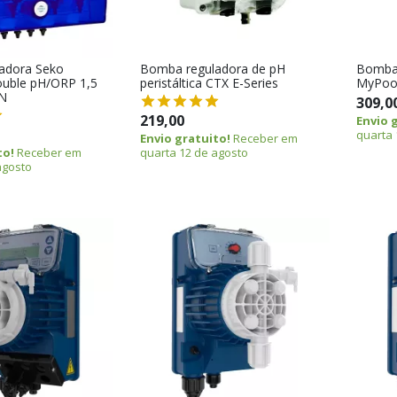
adora Seko
Bomba reguladora de pH
Bomba 
uble pH/ORP 1,5
peristáltica CTX E-Series
MyPoo
AN
309,0
219,00
Envio 
quarta 
Envio gratuito!
Receber em
to!
Receber em
quarta 12 de agosto
agosto