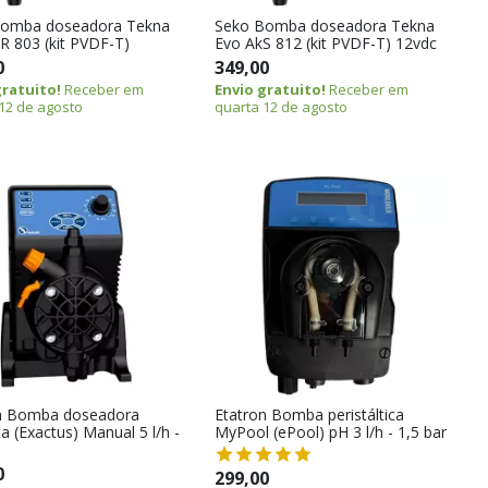
Bomba doseadora Tekna
Seko Bomba doseadora Tekna
R 803 (kit PVDF-T)
Evo AkS 812 (kit PVDF-T) 12vdc
0
349,00
gratuito!
Receber em
Envio gratuito!
Receber em
12 de agosto
quarta 12 de agosto
n Bomba doseadora
Etatron Bomba peristáltica
a (Exactus) Manual 5 l/h -
MyPool (ePool) pH 3 l/h - 1,5 bar
0
299,00