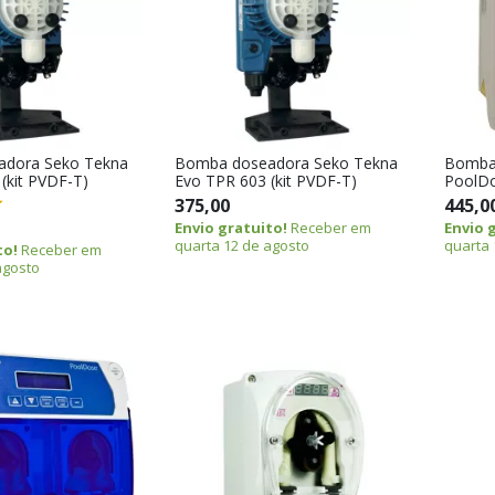
dora Seko Tekna
Bomba doseadora Seko Tekna
Bomba
(kit PVDF-T)
Evo TPR 603 (kit PVDF-T)
PoolDo
375,00
445,0
Envio gratuito!
Receber em
Envio 
quarta 12 de agosto
quarta 
to!
Receber em
agosto