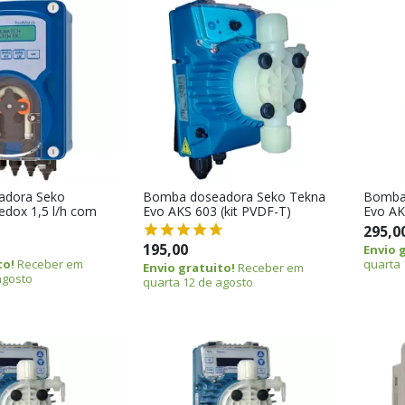
adora Seko
Bomba doseadora Seko Tekna
Bomba
dox 1,5 l/h com
Evo AKS 603 (kit PVDF-T)
Evo AK
295,0
195,00
Envio 
to!
Receber em
quarta 
Envio gratuito!
Receber em
agosto
quarta 12 de agosto