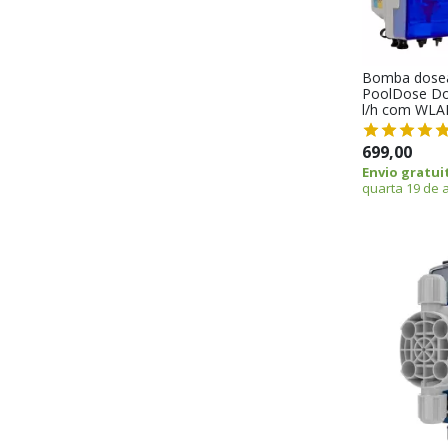
Bomba dose
PoolDose Do
l/h com WL
699,00
Envio gratui
quarta 19 de 