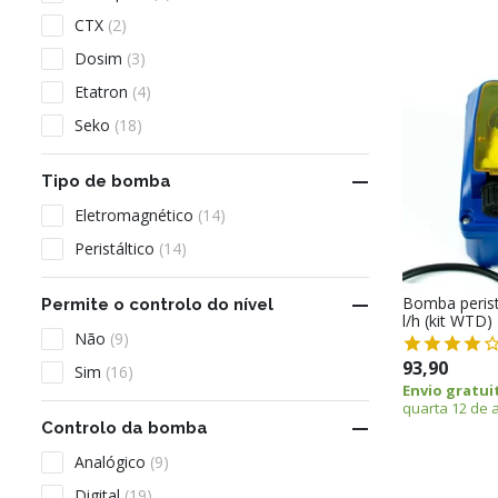
CTX
(2)
Dosim
(3)
Etatron
(4)
Seko
(18)

Tipo de bomba
Eletromagnético
(14)
Peristáltico
(14)
Bomba perist

Permite o controlo do nível
l/h (kit WTD)
Não
(9)
93,90
Sim
(16)
Envio gratui
quarta 12 de 

Controlo da bomba
Analógico
(9)
Digital
(19)