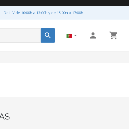

De L-V de 10:00h a 13:00h y de 15:00h a 17:00h




AS