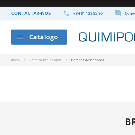


CONTACTAR-NOS
+34 91 128 55 90
Conve
Catálogo
Início
Tratamento da água
Bombas doseadoras
B