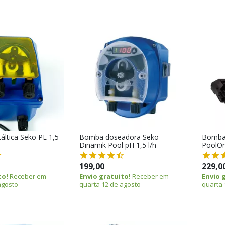
áltica Seko PE 1,5
Bomba doseadora Seko
Bomba
Dinamik Pool pH 1,5 l/h
PoolOn
199,00
229,0
to!
Receber em
Envio gratuito!
Receber em
Envio 
agosto
quarta 12 de agosto
quarta 