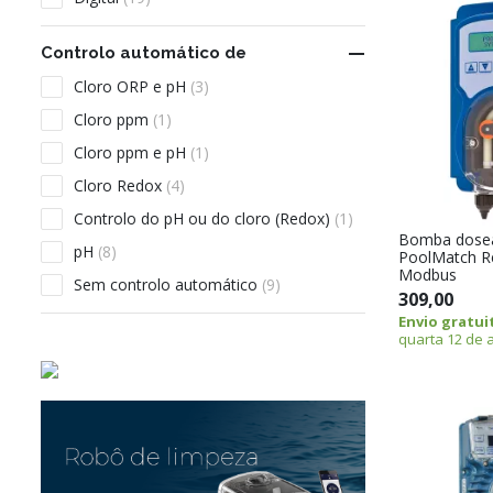

Controlo automático de
Cloro ORP e pH
(3)
Cloro ppm
(1)
Cloro ppm e pH
(1)
Cloro Redox
(4)
Controlo do pH ou do cloro (Redox)
(1)
Bomba dose
pH
(8)
PoolMatch Re
Modbus
Sem controlo automático
(9)
309,00
Envio gratui
quarta 12 de 