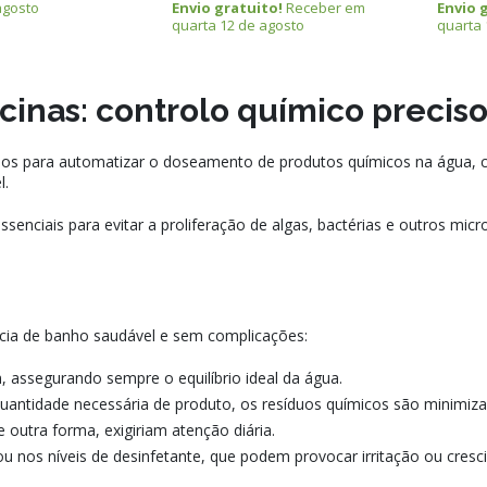
agosto
Envio gratuito!
Receber em
Envio 
quarta 12 de agosto
quarta 
inas: controlo químico precis
os para automatizar o doseamento de produtos químicos na água, com
l.
 essenciais para evitar a proliferação de algas, bactérias e outros 
ia de banho saudável e sem complicações:
ssegurando sempre o equilíbrio ideal da água.
uantidade necessária de produto, os resíduos químicos são minimiza
 outra forma, exigiriam atenção diária.
ou nos níveis de desinfetante, que podem provocar irritação ou cresc