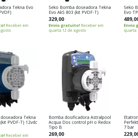
dora Tekna Evo
Seko Bomba doseadora Tekna
Seko 
 PVDF)
Evo AkS 803 (kit PVDF-T)
Evo TP
329,00
489,0
to!
Receber em
Envio gratuito!
Receber em
Envio 
agosto
quarta 12 de agosto
quarta 
doseadora Tekna
Bomba dosificadora Astralpool
Etatro
(kit PVDF-T) 12vdc
Acqua Dos control pH o Redox
Perfekt
Tipo B
7 bar
269,00
229,0
to!
Receber em