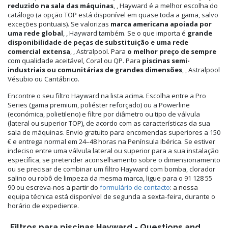
reduzido na sala das máquinas
, , Hayward é a melhor escolha do
catálogo (a opção TOP está disponível em quase toda a gama, salvo
exceções pontuais). Se valorizas
marca americana apoiada por
uma rede global
, , Hayward também. Se o que importa é
grande
disponibilidade de peças de substituição e uma rede
comercial extensa
, , Astralpool. Para
o melhor preço de sempre
com qualidade aceitável, Coral ou QP. Para
piscinas semi-
industriais ou comunitárias de grandes dimensões
, , Astralpool
Vésubio ou Cantábrico.
Encontre o seu filtro Hayward na lista acima. Escolha entre a Pro
Series (gama premium, poliéster reforçado) ou a Powerline
(económica, polietileno) e filtre por diâmetro ou tipo de válvula
(lateral ou superior TOP), de acordo com as características da sua
sala de máquinas. Envio gratuito para encomendas superiores a 150
€ e entrega normal em 24–48 horas na Península Ibérica. Se estiver
indeciso entre uma válvula lateral ou superior para a sua instalação
específica, se pretender aconselhamento sobre o dimensionamento
ou se precisar de combinar um filtro Hayward com bomba, clorador
salino ou robô de limpeza da mesma marca, ligue para o 91 128 55
90 ou escreva-nos a partir do
formulário de contacto
: a nossa
equipa técnica está disponível de segunda a sexta-feira, durante o
horário de expediente.
Filtros para piscinas Hayward - Questions and