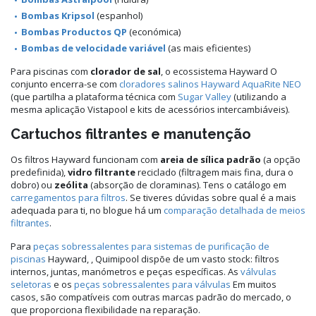
Bombas Kripsol
(espanhol)
Bombas Productos QP
(económica)
Bombas de velocidade variável
(as mais eficientes)
Para piscinas com
clorador de sal
, o ecossistema Hayward O
conjunto encerra-se com
cloradores salinos Hayward AquaRite NEO
(que partilha a plataforma técnica com
Sugar Valley
(utilizando a
mesma aplicação Vistapool e kits de acessórios intercambiáveis).
Cartuchos filtrantes e manutenção
Os filtros Hayward funcionam com
areia de sílica padrão
(a opção
predefinida),
vidro filtrante
reciclado (filtragem mais fina, dura o
dobro) ou
zeólita
(absorção de cloraminas). Tens o catálogo em
carregamentos para filtros
. Se tiveres dúvidas sobre qual é a mais
adequada para ti, no blogue há um
comparação detalhada de meios
filtrantes
.
Para
peças sobressalentes para sistemas de purificação de
piscinas
Hayward, , Quimipool dispõe de um vasto stock: filtros
internos, juntas, manómetros e peças específicas. As
válvulas
seletoras
e os
peças sobressalentes para válvulas
Em muitos
casos, são compatíveis com outras marcas padrão do mercado, o
que proporciona flexibilidade na reparação.