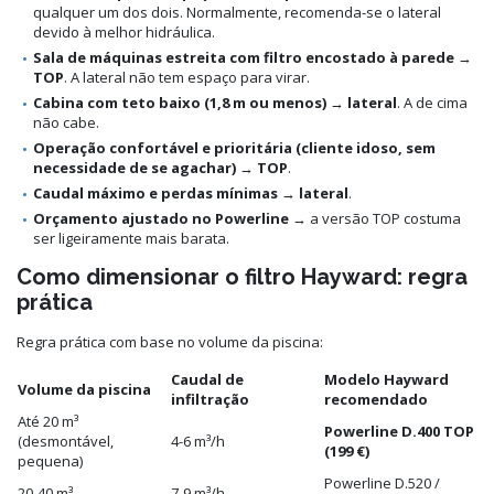
qualquer um dos dois. Normalmente, recomenda-se o lateral
devido à melhor hidráulica.
Sala de máquinas estreita com filtro encostado à parede
→
TOP
. A lateral não tem espaço para virar.
Cabina com teto baixo (1,8 m ou menos)
→
lateral
. A de cima
não cabe.
Operação confortável e prioritária (cliente idoso, sem
necessidade de se agachar)
→
TOP
.
Caudal máximo e perdas mínimas
→
lateral
.
Orçamento ajustado no Powerline
→ a versão TOP costuma
ser ligeiramente mais barata.
Como dimensionar o filtro Hayward: regra
prática
Regra prática com base no volume da piscina:
Caudal de
Modelo Hayward
Volume da piscina
infiltração
recomendado
Até 20 m³
Powerline D.400 TOP
(desmontável,
4-6 m³/h
(199 €)
pequena)
Powerline D.520 /
20-40 m³
7-9 m³/h