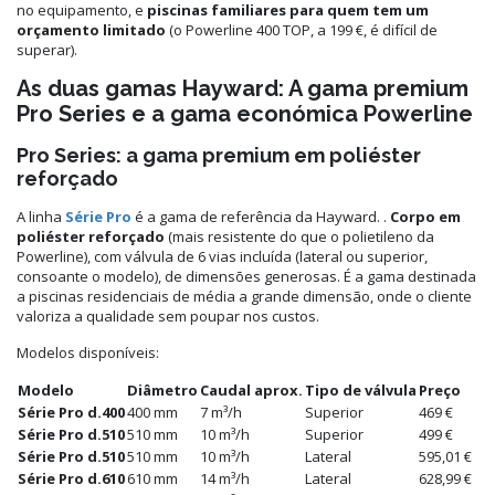
no equipamento, e
piscinas familiares para quem tem um
orçamento limitado
(o Powerline 400 TOP, a 199 €, é difícil de
superar).
As duas gamas Hayward: A gama premium
Pro Series e a gama económica Powerline
Pro Series: a gama premium em poliéster
reforçado
A linha
Série Pro
é a gama de referência da Hayward. .
Corpo em
poliéster reforçado
(mais resistente do que o polietileno da
Powerline), com válvula de 6 vias incluída (lateral ou superior,
consoante o modelo), de dimensões generosas. É a gama destinada
a piscinas residenciais de média a grande dimensão, onde o cliente
valoriza a qualidade sem poupar nos custos.
Modelos disponíveis:
Modelo
Diâmetro
Caudal aprox.
Tipo de válvula
Preço
Série Pro d.400
400 mm
7 m³/h
Superior
469 €
Série Pro d.510
510 mm
10 m³/h
Superior
499 €
Série Pro d.510
510 mm
10 m³/h
Lateral
595,01 €
Série Pro d.610
610 mm
14 m³/h
Lateral
628,99 €