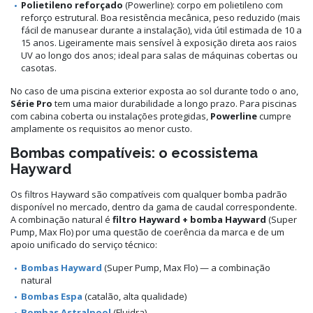
Polietileno reforçado
(Powerline): corpo em polietileno com
reforço estrutural. Boa resistência mecânica, peso reduzido (mais
fácil de manusear durante a instalação), vida útil estimada de 10 a
15 anos. Ligeiramente mais sensível à exposição direta aos raios
UV ao longo dos anos; ideal para salas de máquinas cobertas ou
casotas.
No caso de uma piscina exterior exposta ao sol durante todo o ano,
Série Pro
tem uma maior durabilidade a longo prazo. Para piscinas
com cabina coberta ou instalações protegidas,
Powerline
cumpre
amplamente os requisitos ao menor custo.
Bombas compatíveis: o ecossistema
Hayward
Os filtros Hayward são compatíveis com qualquer bomba padrão
disponível no mercado, dentro da gama de caudal correspondente.
A combinação natural é
filtro Hayward + bomba Hayward
(Super
Pump, Max Flo) por uma questão de coerência da marca e de um
apoio unificado do serviço técnico:
Bombas Hayward
(Super Pump, Max Flo) — a combinação
natural
Bombas Espa
(catalão, alta qualidade)
Bombas Astralpool
(Fluidra)