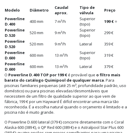
Caudal
Tipo de
Modelo
Diâmetro
Preço
aprox.
válvula
Powerline
Superior
400 mm
7 m³/h
199 €
⭐
D.400
(topo)
Powerline
Superior
520 mm
9 m³/h
299 €
D.520
(topo)
Powerline
520 mm
9 m³/h
Lateral
359 €
D.520
Powerline
Superior
600 mm
13 m³/h
319 €
D.600
(topo)
Powerline
600 mm
13 m³/h
Lateral
379 €
D.600
O
Powerline D.400 TOP por 199 €
é provável que
o filtro mais
barato do catálogo Quimipool de qualquer marca
. Para
piscinas familiares pequenas (até 25 m³, profundidade padrão, uso
doméstico) ou para piscinas elevadas/desmontáveis que
necessitem de um filtro de qualidade superior ao que vem de
fábrica, 199 € por um Hayward É difícil encontrar uma marca tão
reconhecida. É a escolha natural quando o orçamento é limitado e a
piscina não é muito grande.
O Powerline D.600 lateral (379 €) concorre diretamente com o Coral
Alaska 600 (389 €), o QP Red 600 (389 €) e o Astralpool Star Plus 600
(369 €): quatro opções com preços semelhantes para uma piscina