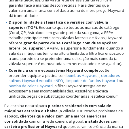
garantia face a marcas desconhecidas. Para clientes que
valorizam uma marca consolidada acima do mero preço, Hayward
dá tranquilidade.
Disponibilidade sistemática de versões com válvula
superior (TOP).
Enquanto quase todas as marcas do catálogo
(Coral, QP, Astralpool em grande parte da sua gama, a ESPA
trabalha principalmente com válvulas laterais de 6 vias, Hayward
oferece
grande parte do seu catálogo com duas opções:
lateral ou superior
. A válvula superior é fundamental quando a
sala das máquinas tem uma altura limitada, o filtro fica encostado
a uma parede ou se pretender uma utilização mais cómoda (a
válvula superior é manuseada sem necessidade de se agachar).
Coerência com o ecossistema Hayward completo.
Se
pretender equipar a piscina com
bombas Hayward
, ,
cloradores
salinos Hayward AquaRite NEO
, ,
limpador de fundos Hayward
ou
bomba de calor Hayward
, o filtro Hayward Integra-se no
ecossistema sem incompatibilidades. Assistência técnica
unificada, peças de substituição coordenadas, estética comum.
É a escolha natural para
piscinas residenciais com sala de
máquinas estreita ou baixa
(a válvula TOP resolve problemas de
espaço),
clientes que valorizam uma marca americana
consolidada
com uma rede comercial global,
instaladores com
carteira profissional Hayward
que procuram coerência da marca