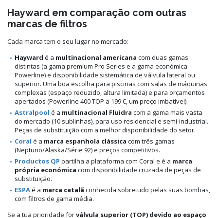
Hayward em comparação com outras
marcas de filtros
Cada marca tem o seu lugar no mercado:
Hayward
é a
multinacional americana
com duas gamas
distintas (a gama premium Pro Series e a gama económica
Powerline) e disponibilidade sistemática de válvula lateral ou
superior. Uma boa escolha para piscinas com salas de máquinas
complexas (espaço reduzido, altura limitada) e para orçamentos
apertados (Powerline 400 TOP a 199 €, um preço imbatível).
Astralpool
é a
multinacional Fluidra
com a gama mais vasta
do mercado (10 sublinhas), para uso residencial e semi-industrial.
Peças de substituição com a melhor disponibilidade do setor.
Coral
é a
marca espanhola clássica
com três gamas
(Neptuno/Alaska/Série 92) e preços competitivos.
Productos QP
partilha a plataforma com Coral e é a
marca
própria económica
com disponibilidade cruzada de peças de
substituição.
ESPA
é a
marca catalã
conhecida sobretudo pelas suas bombas,
com filtros de gama média.
Se a tua prioridade for
válvula superior (TOP) devido ao espaço