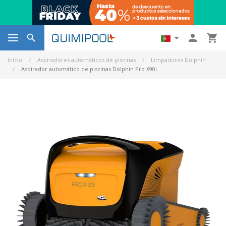




Início
Aspiradores automáticos de piscinas
Limpadores Dolphin
Aspirador automático de piscinas Dolphin Pro X90i