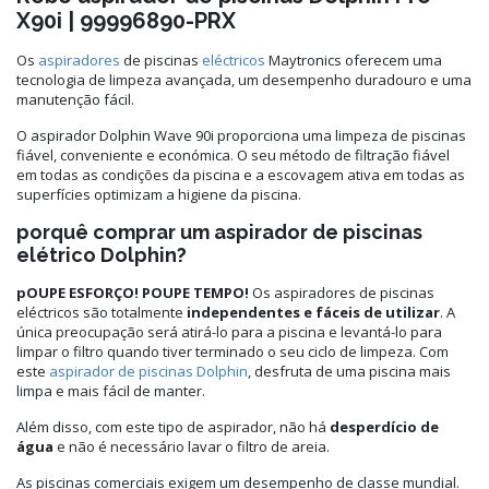
X90i | 99996890-PRX
Os
aspiradores
de piscinas
eléctricos
Maytronics oferecem uma
tecnologia de limpeza avançada, um desempenho duradouro e uma
manutenção fácil.
O aspirador Dolphin Wave 90i proporciona uma limpeza de piscinas
fiável, conveniente e económica. O seu método de filtração fiável
em todas as condições da piscina e a escovagem ativa em todas as
superfícies optimizam a higiene da piscina.
porquê comprar um aspirador de piscinas
elétrico Dolphin?
pOUPE ESFORÇO! POUPE TEMPO!
Os aspiradores de piscinas
eléctricos são totalmente
independentes e fáceis de utilizar
. A
única preocupação será atirá-lo para a piscina e levantá-lo para
limpar o filtro quando tiver terminado o seu ciclo de limpeza. Com
este
aspirador de piscinas Dolphin
, desfruta de uma piscina mais
limpa e mais fácil de manter.
Além disso, com este tipo de aspirador, não há
desperdício de
água
e não é necessário lavar o filtro de areia.
As piscinas comerciais exigem um desempenho de classe mundial.