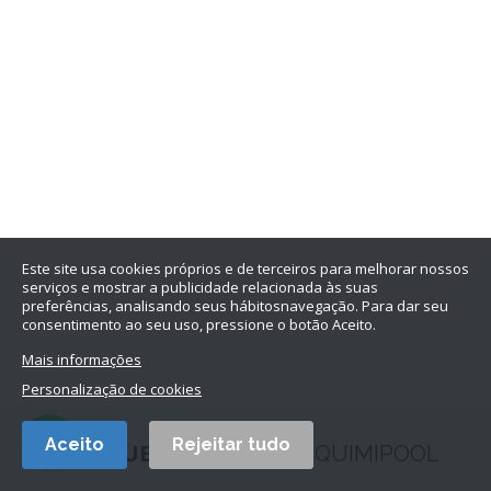
Este site usa cookies próprios e de terceiros para melhorar nossos
serviços e mostrar a publicidade relacionada às suas
preferências, analisando seus hábitosnavegação. Para dar seu
consentimento ao seu uso, pressione o botão Aceito.
Mais informações
Personalização de cookies
Aceito
Rejeitar tudo
POR QUE COMPRAR NA
QUIMIPOOL