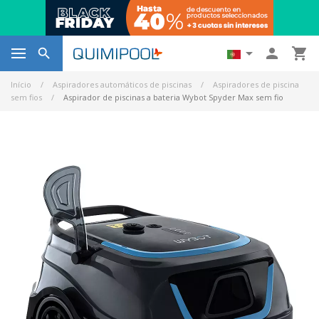




Início
Aspiradores automáticos de piscinas
Aspiradores de piscina
sem fios
Aspirador de piscinas a bateria Wybot Spyder Max sem fio