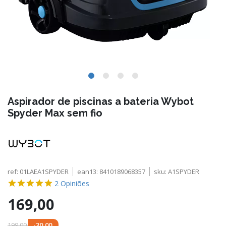
Aspirador de piscinas a bateria Wybot
Spyder Max sem fio
ref:
01LAEA1SPYDER
ean13:
8410189068357
sku:
A1SPYDER
2
Opiniões
169,00
199,00
-30,00