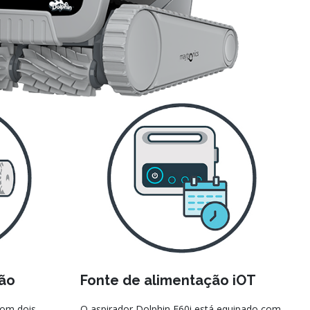
ção
Fonte de alimentação iOT
com dois
O aspirador Dolphin E60i está equipado com