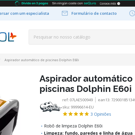

rsar com um especialista
Formulário de contacto
Aspirador automático de piscinas Dolphin E60i
Aspirador automático
piscinas Dolphin E60i
ref:
07LAE500949
ean13:
72900185134
sku:
99996614-EU
3
Opiniões
Robô de limpeza Dolphin E60i
Limpeza: fundo, paredes e linha de água