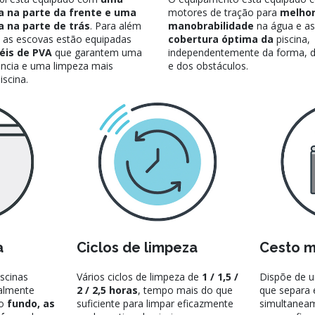
a na parte da frente e uma
motores de tração para
melhor
a na parte de trás
. Para além
manobrabilidade
na água e as
 as escovas estão equipadas
cobertura óptima da
piscina,
éis de PVA
que garantem uma
independentemente da forma, d
ncia e uma limpeza mais
e dos obstáculos.
iscina.
a
Ciclos de limpeza
Cesto m
iscinas
Vários ciclos de limpeza de
1 / 1,5 /
Dispõe de 
ialmente
2 / 2,5 horas
, tempo mais do que
que separa e
 o
fundo, as
suficiente para limpar eficazmente
simultaneam