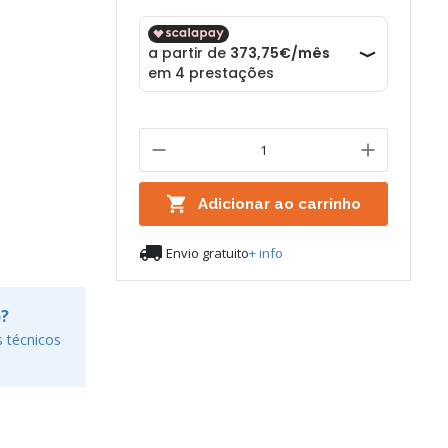

Adicionar ao carrinho

Envio gratuito
+ info
o?
 técnicos