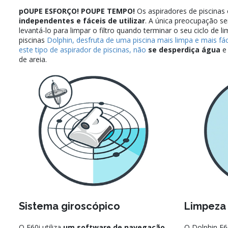
pOUPE ESFORÇO! POUPE TEMPO!
Os aspiradores de piscinas 
independentes e fáceis de utilizar
. A única preocupação ser
levantá-lo para limpar o filtro quando terminar o seu ciclo de 
piscinas
Dolphin, desfruta de uma piscina mais limpa e mais fá
este tipo de aspirador de piscinas, não
se desperdiça água
e 
de areia.
Sistema giroscópico
Limpeza 
O E60i utiliza
um software de navegação
O Dolphin E6