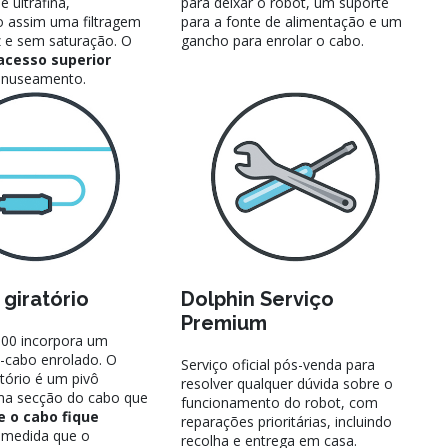
e ultrafina,
para deixar o robot, um suporte
 assim uma filtragem
para a fonte de alimentação e um
z e sem saturação. O
gancho para enrolar o cabo.
acesso superior
manuseamento.
 giratório
Dolphin Serviço
Premium
600 incorpora um
i-cabo enrolado. O
Serviço oficial pós-venda para
atório é um pivô
resolver qualquer dúvida sobre o
ma secção do cabo que
funcionamento do robot, com
 o cabo fique
reparações prioritárias, incluindo
medida que o
recolha e entrega em casa.