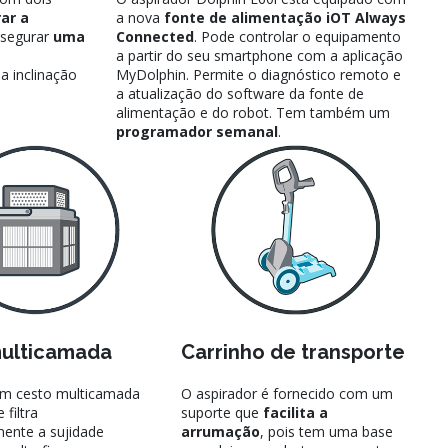
ar a
a nova
fonte de alimentação iOT Always
segurar
uma
Connected
. Pode controlar o equipamento
a partir do seu smartphone com a aplicação
a inclinação
MyDolphin. Permite o diagnóstico remoto e
a atualização do software da fonte de
alimentação e do robot. Tem também um
programador semanal
.
ulticamada
Carrinho de transporte
um cesto multicamada
O aspirador é fornecido com um
 filtra
suporte que
facilita a
ente a sujidade
arrumação
, pois tem uma base