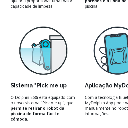
ajudar a proporcionar uma maior
paredes e a linha d
capacidade de limpeza.
piscina.
Sistema "Pick me up
Aplicação MyDo
O Dolphin E60i está equipado com
Com a tecnologia Blue
o novo sistema "Pick me up", que
MyDolphin App pode n
permite retirar o robot da
manualmente no robot e
piscina de forma fácil e
informações.
cómoda
.