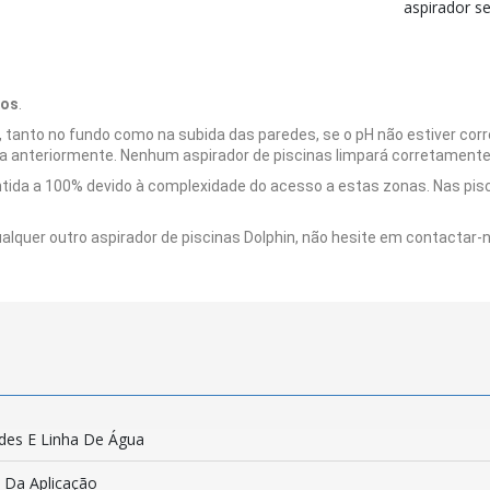
aspirador se
nos
.
tanto no fundo como na subida das paredes, se o pH não estiver corret
pa anteriormente. Nenhum aspirador de piscinas limpará corretament
ntida a 100% devido à complexidade do acesso a estas zonas. Nas pisc
lquer outro aspirador de piscinas Dolphin, não hesite em contactar-
des E Linha De Água
s Da Aplicação