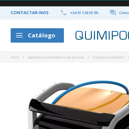


CONTACTAR-NOS
+34 91 128 55 90
Conve
Catálogo
Início
Aspiradores automáticos de piscinas
Limpadores Dolphin