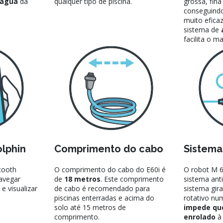
e água
da
qualquer tipo de piscina.
grossa, fina 
conseguindo
muito efica
sistema de
facilita o 
lphin
Comprimento do cabo
Sistema
tooth
O comprimento do cabo do E60i é
O robot M 
avegar
de
18 metros
. Este comprimento
sistema ant
 visualizar
de cabo é recomendado para
sistema gir
piscinas enterradas e acima do
rotativo nu
solo até 15 metros de
impede que
comprimento.
enrolado
à 