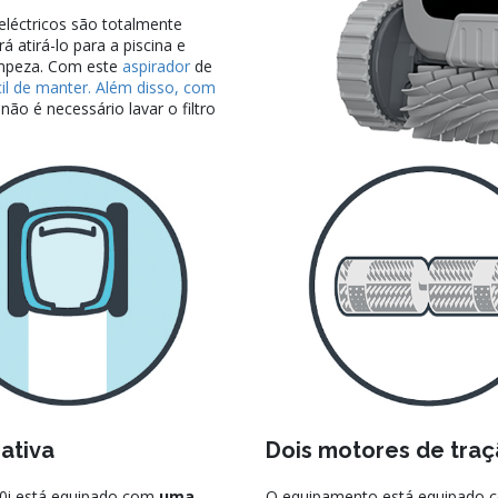
eléctricos são totalmente
á atirá-lo para a piscina e
limpeza. Com este
aspirador
de
cil de manter. Além disso, com
não é necessário lavar o filtro
ativa
Dois motores de tra
0i está equipado com
uma
O equipamento está equipado 