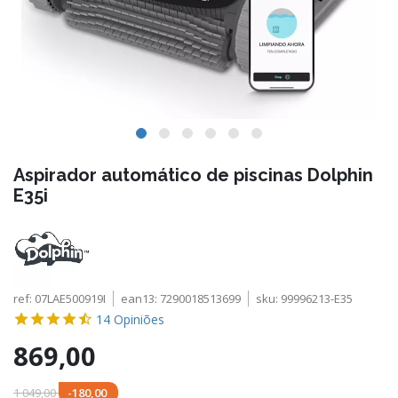
Aspirador automático de piscinas Dolphin
E35i
ref:
07LAE500919I
ean13:
7290018513699
sku:
99996213-E35
14
Opiniões
869,00
1 049,00
-180,00