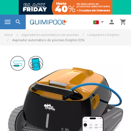




Início
Aspiradores automáticos de piscinas
Limpadores Dolphin
Aspirador automático de piscinas Dolphin E35i