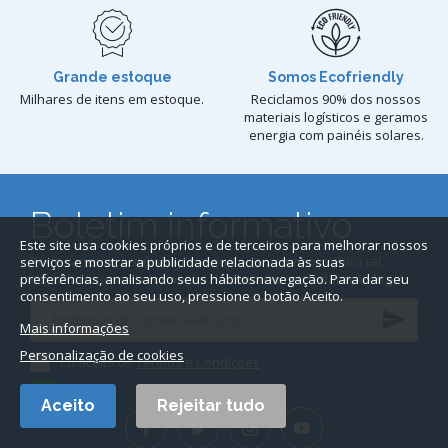
Grande estoque
Somos Ecofriendly
Milhares de itens em estoque.
Reciclamos 90% dos nossos
materiais logísticos e geramos
energia com painéis solares.
Boletim informativo
Este site usa cookies próprios e de terceiros para melhorar nossos
Pode cancelar a subscrição a qualquer momento. Para tal,
serviços e mostrar a publicidade relacionada às suas
consulte a nossa informação de contacto na declaração legal.
preferências, analisando seus hábitosnavegação. Para dar seu
consentimento ao seu uso, pressione o botão Aceito.
Mais informações
Personalização de cookies
Eu aceito os
Termos e Condições
Aceito
Rejeitar tudo