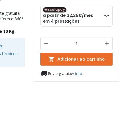
e gratuita
oferece 360°
e 10 Kg.
o?
 técnicos

Adicionar ao carrinho

Envio gratuito
+ info