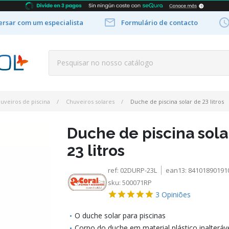

rsar com um especialista
Formulário de contacto
uveiros de piscina
Chuveiros solares
Duche de piscina solar de 23 litros
Duche de piscina sola
23 litros
ref:
02DURP-23L
ean13:
84101890191
sku:
500071RP
3
Opiniões
O duche solar para piscinas
Corpo do duche em material plástico inalteráv