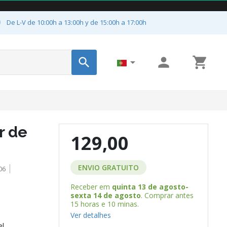

De L-V de 10:00h a 13:00h y de 15:00h a 17:00h




r de
129,00
ENVIO GRATUITO
06
Receber em
quinta 13 de agosto-
sexta 14 de agosto
. Comprar antes
15 horas e 10 minas
.
Ver detalhes
el