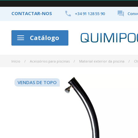


CONTACTAR-NOS
+34 91 128 55 90
Conve
Catálogo
Início
Acessórios para piscinas
Material exterior da piscina
Ch
VENDAS DE TOPO