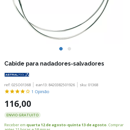
Cabide para nadadores-salvadores
ref:
02SO01368
ean13:
8420382501926
sku:
01368
1
Opinião
116,00
ENVIO GRATUITO
Receber em
quarta 12 de agosto-quinta 13 de agosto
. Comprar
antes
21 horas e 58 minas
.