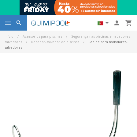




Início
Acessórios para piscinas
Segurança nas piscinas e nadadores-
salvadores
Nadador-salvador de piscinas
Cabide para nadadores-
salvadores