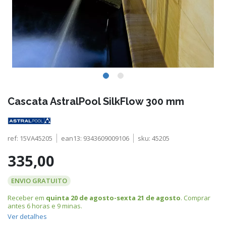
Cascata AstralPool SilkFlow 300 mm
ref:
15VA45205
ean13:
9343609009106
sku:
45205
335,00
ENVIO GRATUITO
Receber em
quinta 20 de agosto-sexta 21 de agosto
. Comprar
antes
6 horas e 9 minas
.
Ver detalhes