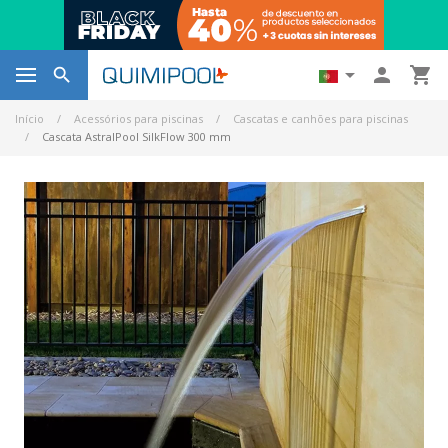




Início
Acessórios para piscinas
Cascatas e canhões para piscinas
Cascata AstralPool SilkFlow 300 mm