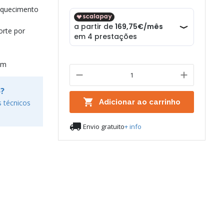
aquecimento
orte por
mm
o?

Adicionar ao carrinho
 técnicos

Envio gratuito
+ info