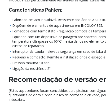
INCOLOY 825 (particularmente resistentes às águas agressivas)
Características Pahlen:
Fabricado em aço inoxidável. Resistente aos ácidos AISI-316.
Dispõem de elementos de aquecimento em INCOLOY 825.
Fornecidos com termóstato - regulação cómoda da temperat
Equipado com um dispositivo de paragem por sobreaquecim
temperatura ultrapasse os 60°C) - evita danos no elemento
custos de reparação.
Interruptor de caudal - elevada segurança em caso de falta d
Pequeno e compacto. Permite a instalação onde o espaço é 
Pressão máxima 10 bar.
Ligação da resistência 2".
Recomendação de versão em
(Estes aquecedores foram concebidos para piscinas com água
quantidades de cloro e onde o risco de corrosão é elevado, po
industriais.