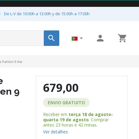

De L-V de 10:00h a 13:00h y de 15:00h a 17:00h




a Pahlen 9 Kw
e
679,00
len 9
ENVIO GRATUITO
Receber em
terça 18 de agosto-
quarta 19 de agosto
. Comprar
antes
23 horas e 42 minas
.
Ver detalhes