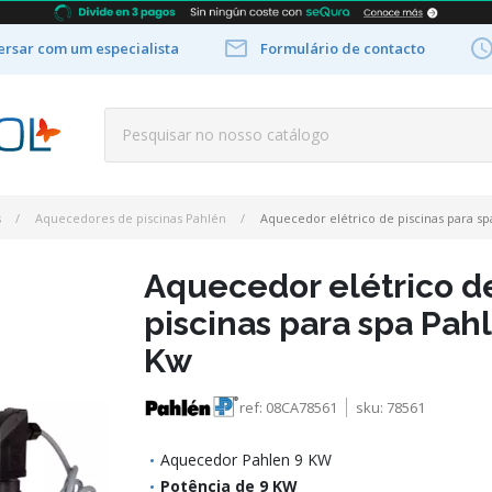

rsar com um especialista
Formulário de contacto
s
Aquecedores de piscinas Pahlén
Aquecedor elétrico de piscinas para sp
Aquecedor elétrico d
piscinas para spa Pah
Kw
ref:
08CA78561
sku:
78561
Aquecedor Pahlen 9 KW
Potência de 9 KW