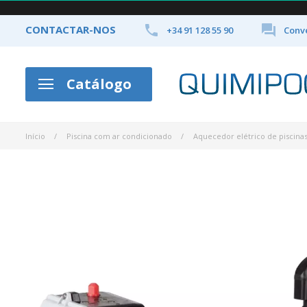


CONTACTAR-NOS
+34 91 128 55 90
Conve
Catálogo
Início
Piscina com ar condicionado
Aquecedor elétrico de piscina