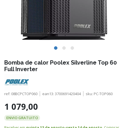
Bomba de calor Poolex Silverline Top 60
Full Inverter
ref:
08BCPCTOP060
ean13:
3700691420404
sku:
PC-TOP060
1 079,00
ENVIO GRATUITO
Receber em
quinta 13 de agosto-sexta 14 de agosto
. Comprar