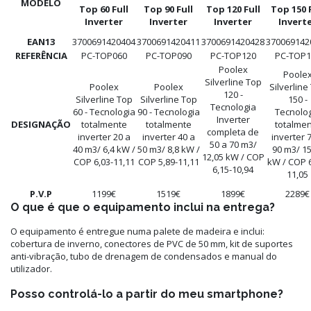
MODELO
Top 60 Full
Top 90 Full
Top 120 Full
Top 150 F
Inverter
Inverter
Inverter
Invert
EAN13
3700691420404
3700691420411
3700691420428
370069142
REFERÊNCIA
PC-TOP060
PC-TOP090
PC-TOP120
PC-TOP1
Poolex
Poole
Silverline Top
Poolex
Poolex
Silverline
120 -
Silverline Top
Silverline Top
150 -
Tecnologia
60 - Tecnologia
90 - Tecnologia
Tecnolo
Inverter
DESIGNAÇÃO
totalmente
totalmente
totalme
completa de
inverter 20 a
inverter 40 a
inverter 
50 a 70 m3/
40 m3/ 6,4 kW /
50 m3/ 8,8 kW /
90 m3/ 15
12,05 kW / COP
COP 6,03-11,11
COP 5,89-11,11
kW / COP 6
6,15-10,94
11,05
P.V.P
1199€
1519€
1899€
2289€
O que é que o equipamento inclui na entrega?
O equipamento é entregue numa palete de madeira e inclui:
cobertura de inverno, conectores de PVC de 50 mm, kit de suportes
anti-vibração, tubo de drenagem de condensados e manual do
utilizador.
Posso controlá-lo a partir do meu smartphone?