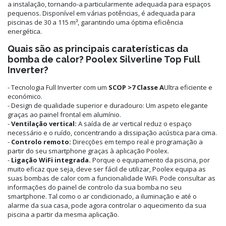
a instalação, tornando-a particularmente adequada para espaços
pequenos. Disponível em várias potências, é adequada para
piscinas de 30 a 115 m³, garantindo uma óptima eficiência
energética.
Quais são as principais caraterísticas da
bomba de calor? Poolex Silverline Top Full
Inverter?
- Tecnologia Full Inverter com um
SCOP >7 Classe A
Ultra eficiente e
económico.
- Design de qualidade superior e duradouro: Um aspeto elegante
graças ao painel frontal em alumínio.
-
Ventilação vertical:
A saída de ar vertical reduz o espaço
necessário e o ruído, concentrando a dissipação acústica para cima.
-
Controlo remoto:
Direcções em tempo real e programação a
partir do seu smartphone graças à aplicação Poolex.
-
Ligação WiFi integrada.
Porque o equipamento da piscina, por
muito eficaz que seja, deve ser fácil de utilizar, Poolex equipa as
suas bombas de calor com a funcionalidade WiFi. Pode consultar as
informações do painel de controlo da sua bomba no seu
smartphone. Tal como o ar condicionado, a iluminação e até o
alarme da sua casa, pode agora controlar o aquecimento da sua
piscina a partir da mesma aplicação.