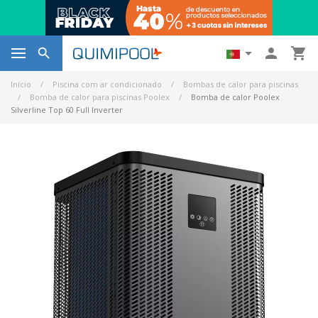




Início
Piscina com ar condicionado
Bombas de calor para piscinas
Bomba de calor para piscinas Poolex
Bomba de calor Poolex
Silverline Top 60 Full Inverter