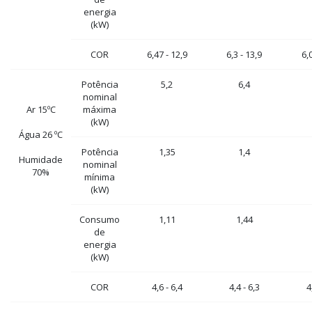
energia
(kW)
COR
6,47 - 12,9
6,3 - 13,9
6,
Potência
5,2
6,4
nominal
Ar 15ºC
máxima
(kW)
Água 26 ºC
Potência
1,35
1,4
Humidade
nominal
70%
mínima
(kW)
Consumo
1,11
1,44
de
energia
(kW)
COR
4,6 - 6,4
4,4 - 6,3
4