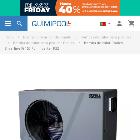




Início
Piscina com ar condicionado
Bombas de calor para piscinas
Bomba de calor para piscinas Poolex
Bomba de calor Poolex
Silverline Fi 150 Full Inverter R32