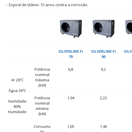
Espiral de titânio: 15 anos contra a corrosão.
SILVERLINE Fi
SILVERLINE Fi
SILV
70
90
Potência
6,8
9,2
nominal
Ar 26ºC
máxima
(kW)
Água 26ºC
Potência
1,94
2,23
Humidade
nominal
80%
mínima
Humidade
(kW)
Consumo
1,05
1,46
de