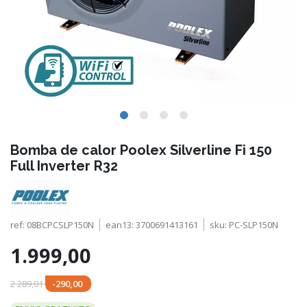
Bomba de calor Poolex Silverline Fi 150
Full Inverter R32
ref:
08BCPCSLP150N
ean13:
3700691413161
sku:
PC-SLP150N
1.999,00
2 289,01
-290,00