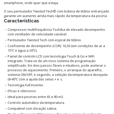
smartphone, onde quer que esteja.
O seu permutador Twisted Tech© com bobina de titânio entrançado
garante um aumento ainda mais rápido da temperatura da piscina
Características
Compressor multifrequência Toshiba de elevado desempenho
com ventilador de velocidade variável.
Permutador Twisted Tech com espiral de titânio.
Coeficiente de desempenho (COR): 16,30 (em condições de ar a
15ºC e água a 26ºC).
Painel de controlo LCD com tecnologia Touch & Go e WiFi
integrado. Trata-se de um novo sistema de programação
simplificado. Em dois passos fáceis e intuitivos, pode acelerar o
processo de aquecimento. Primeiro, o arranque do aparelho,
sistema ON/OFF, e segundo, a seleção da temperatura desejada
(8-40ºC com a ajuda das setas + e -).
Tecnologia Full Inverter.
Eficaz e silencioso.
Ideal para piscinas entre 65 e 80 m3.
Controlo automático da temperatura.
Compatível com cloração salina.