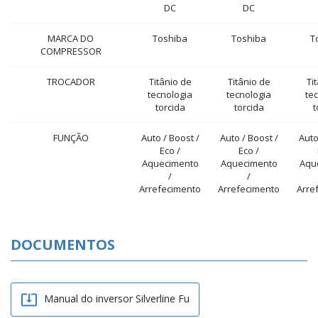
DC
DC
MARCA DO
Toshiba
Toshiba
T
COMPRESSOR
TROCADOR
Titânio de
Titânio de
Ti
tecnologia
tecnologia
te
torcida
torcida
t
FUNÇÃO
Auto / Boost /
Auto / Boost /
Auto
Eco /
Eco /
Aquecimento
Aquecimento
Aqu
/
/
Arrefecimento
Arrefecimento
Arre
DOCUMENTOS

Manual do inversor Silverline Fu