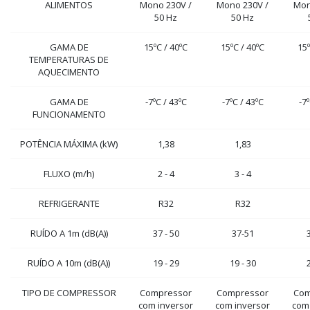
ALIMENTOS
Mono 230V /
Mono 230V /
Mon
50 Hz
50 Hz
GAMA DE
15ºC / 40ºC
15ºC / 40ºC
15º
TEMPERATURAS DE
AQUECIMENTO
GAMA DE
-7ºC / 43ºC
-7ºC / 43ºC
-7º
FUNCIONAMENTO
POTÊNCIA MÁXIMA (kW)
1,38
1,83
FLUXO (m
/h)
2 - 4
3 - 4
REFRIGERANTE
R32
R32
RUÍDO A 1m (dB(A))
37 - 50
37-51
3
RUÍDO A 10m (dB(A))
19 - 29
19 - 30
2
TIPO DE COMPRESSOR
Compressor
Compressor
Com
com inversor
com inversor
com