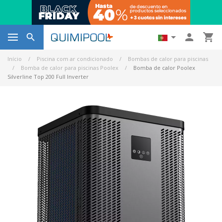




Início
Piscina com ar condicionado
Bombas de calor para piscinas
Bomba de calor para piscinas Poolex
Bomba de calor Poolex
Silverline Top 200 Full Inverter