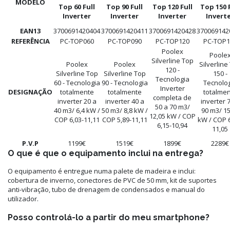
MODELO
Top 60 Full
Top 90 Full
Top 120 Full
Top 150 F
Inverter
Inverter
Inverter
Invert
EAN13
3700691420404
3700691420411
3700691420428
370069142
REFERÊNCIA
PC-TOP060
PC-TOP090
PC-TOP120
PC-TOP1
Poolex
Poole
Silverline Top
Poolex
Poolex
Silverline
120 -
Silverline Top
Silverline Top
150 -
Tecnologia
60 - Tecnologia
90 - Tecnologia
Tecnolo
Inverter
DESIGNAÇÃO
totalmente
totalmente
totalme
completa de
inverter 20 a
inverter 40 a
inverter 
50 a 70 m3/
40 m3/ 6,4 kW /
50 m3/ 8,8 kW /
90 m3/ 15
12,05 kW / COP
COP 6,03-11,11
COP 5,89-11,11
kW / COP 6
6,15-10,94
11,05
P.V.P
1199€
1519€
1899€
2289€
O que é que o equipamento inclui na entrega?
O equipamento é entregue numa palete de madeira e inclui:
cobertura de inverno, conectores de PVC de 50 mm, kit de suportes
anti-vibração, tubo de drenagem de condensados e manual do
utilizador.
Posso controlá-lo a partir do meu smartphone?