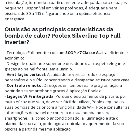
a instalação, tornando-a particularmente adequada para espaços
pequenos. Disponível em várias potências, é adequada para
piscinas de 30 a 115 m³, garantindo uma óptima eficiência
energética.
Quais são as principais caraterísticas da
bomba de calor? Poolex Silverline Top Full
Inverter?
- Tecnologia Full Inverter com um
SCOP >7 Classe A
Ultra eficiente e
económico.
- Design de qualidade superior e duradouro: Um aspeto elegante
graças ao painel frontal em alumínio.
-
Ventilação vertical:
A saída de ar vertical reduz o espaço
necessário e o ruído, concentrando a dissipação acústica para cima.
-
Controlo remoto:
Direcções em tempo real e programação a
partir do seu smartphone graças à aplicação Poolex.
-
Ligação WiFi integrada.
Porque o equipamento da piscina, por
muito eficaz que seja, deve ser fácil de utilizar, Poolex equipa as
suas bombas de calor com a funcionalidade WiFi. Pode consultar as
informações do painel de controlo da sua bomba no seu
smartphone. Tal como o ar condicionado, a iluminação e até o
alarme da sua casa, pode agora controlar o aquecimento da sua
piscina a partir da mesma aplicação.