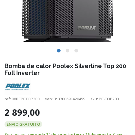
Bomba de calor Poolex Silverline Top 200
Full Inverter
ref:
08BCPCTOP200
ean13:
3700691420459
sku:
PC-TOP200
2 899,00
ENVIO GRATUITO
Receber em
segunda 24 de agosto-terça 25 de agosto
. Comprar