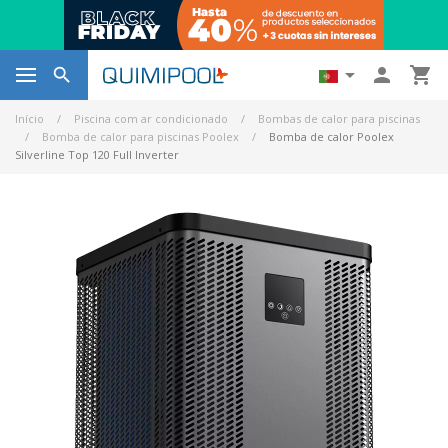




Início
Piscina com ar condicionado
Bombas de calor para piscinas
Bomba de calor para piscinas Poolex
Bomba de calor Poolex
Silverline Top 120 Full Inverter