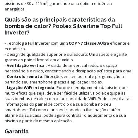
piscinas de 30 a 115 m³, garantindo uma óptima eficiência
energética.
Quais são as principais caraterísticas da
bomba de calor? Poolex Silverline Top Full
Inverter?
- Tecnologia Full Inverter com um
SCOP >7 Classe A
Ultra eficiente e
económico.
- Design de qualidade superior e duradouro: Um aspeto elegante
graças ao painel frontal em alumínio.
-
Ventilação vertical:
A saída de ar vertical reduz o espaço
necessário e o ruído, concentrando a dissipação acústica para cima.
-
Controlo remoto:
Direcções em tempo real e programação a
partir do seu smartphone graças à aplicação Poolex.
-
Ligação WiFi integrada.
Porque o equipamento da piscina, por
muito eficaz que seja, deve ser fácil de utilizar, Poolex equipa as
suas bombas de calor com a funcionalidade WiFi. Pode consultar as
informações do painel de controlo da sua bomba no seu
smartphone. Tal como o ar condicionado, a iluminação e até o
alarme da sua casa, pode agora controlar o aquecimento da sua
piscina a partir da mesma aplicação.
Garantia