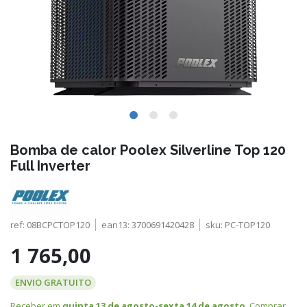
Bomba de calor Poolex Silverline Top 120
Full Inverter
ref:
08BCPCTOP120
ean13:
3700691420428
sku:
PC-TOP120
1 765,00
ENVIO GRATUITO
Receber em
quinta 13 de agosto-sexta 14 de agosto
. Comprar