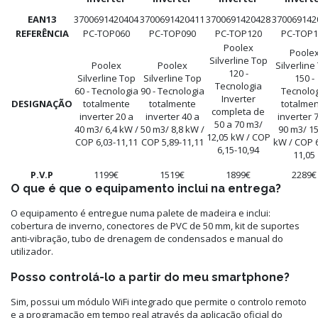
EAN13
3700691420404
3700691420411
3700691420428
370069142
REFERÊNCIA
PC-TOP060
PC-TOP090
PC-TOP120
PC-TOP1
Poolex
Poole
Silverline Top
Poolex
Poolex
Silverline
120 -
Silverline Top
Silverline Top
150 -
Tecnologia
60 - Tecnologia
90 - Tecnologia
Tecnolo
Inverter
DESIGNAÇÃO
totalmente
totalmente
totalme
completa de
inverter 20 a
inverter 40 a
inverter 
50 a 70 m3/
40 m3/ 6,4 kW /
50 m3/ 8,8 kW /
90 m3/ 15
12,05 kW / COP
COP 6,03-11,11
COP 5,89-11,11
kW / COP 6
6,15-10,94
11,05
P.V.P
1199€
1519€
1899€
2289€
O que é que o equipamento inclui na entrega?
O equipamento é entregue numa palete de madeira e inclui:
cobertura de inverno, conectores de PVC de 50 mm, kit de suportes
anti-vibração, tubo de drenagem de condensados e manual do
utilizador.
Posso controlá-lo a partir do meu smartphone?
Sim, possui um módulo WiFi integrado que permite o controlo remoto
e a programação em tempo real através da aplicação oficial do