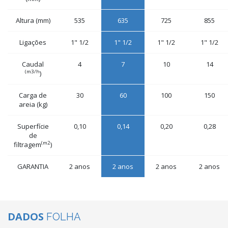
Altura (mm)
535
635
725
855
Ligações
1" 1/2
1" 1/2
1" 1/2
1" 1/2
Caudal
4
7
10
14
(m3/h
)
Carga de
30
60
100
150
areia (kg)
Superfície
0,10
0,14
0,20
0,28
de
(m2
filtragem
)
GARANTIA
2 anos
2 anos
2 anos
2 anos
DADOS
FOLHA