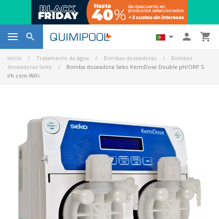




Início
Tratamento da água
Bombas doseadoras
Bombas
doseadoras Seko
Bomba doseadora Seko KemiDose Double pH/ORP 5
l/h com WiFi