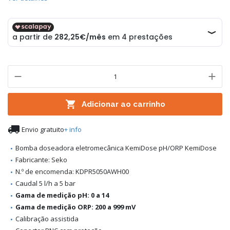

Adicionar ao carrinho

Envio gratuito
+ info
Bomba doseadora eletromecânica KemiDose pH/ORP KemiDose
Fabricante: Seko
N.º de encomenda: KDPR5050AWH00
Caudal 5 l/h a 5 bar
Gama de medição pH: 0 a 14
Gama de medição ORP: 200 a 999 mV
Calibração assistida