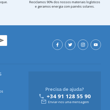
oque.
Reciclamos 90% dos nossos materiais logísticos
e geramos energia com painéis solares.
S
Precisa de ajuda?
os
+34 91 128 55 90


Enviar-nos uma mensagem