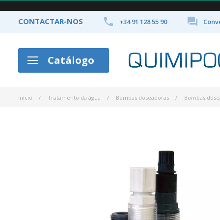


CONTACTAR-NOS
+34 91 128 55 90
Conve
Catálogo
Início
Tratamento da água
Bombas doseadoras
Bombas dose