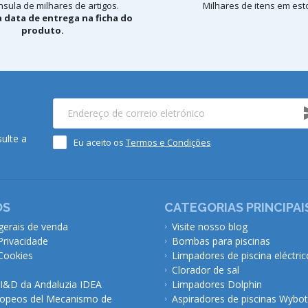
sula de milhares de artigos.
Milhares de itens em est
 data de entrega na ficha do
produto.
ulte a
Eu aceito os
Termos e Condições
ÓS
CATEGORIAS PRINCIPAI
gerais de venda
Visite nosso blog
 Privacidade
Bombas para piscinas
 Cookies
Limpadores de piscina eléctric
Clorador de sal
 I&D da Andaluzia IDEA
Limpadores Dolphin
opeos del Mecanismo de
Aspiradores de piscinas Wybot