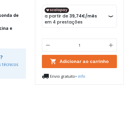
 sonda de
cina e
o?

Adicionar ao carrinho
 técnicos

Envio gratuito
+ info