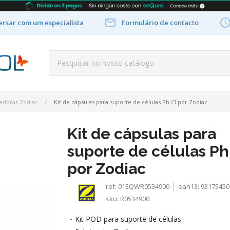

rsar com um especialista
Formulário de contacto
adoras Zodiac
Kit de cápsulas para suporte de células Ph Cl por Zodiac
Kit de cápsulas para
suporte de células Ph
por Zodiac
ref:
01EQWR0534900
ean13:
93175450
sku:
R0534900
Kit POD para suporte de células.