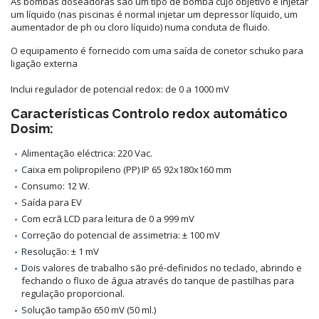
As bombas doseadoras
são um tipo de bomba cujo objetivo é injetar
um líquido (nas piscinas é normal injetar um depressor líquido, um
aumentador de ph ou cloro líquido) numa conduta de fluido
.
O equipamento é fornecido com uma saída de conetor schuko para
ligação externa
Inclui regulador de potencial redox: de 0 a 1000 mV
Características Controlo redox automático
Dosim:
Alimentação eléctrica: 220 Vac.
Caixa em polipropileno (PP) IP 65 92x180x160 mm
Consumo: 12 W.
Saída para EV
Com ecrã LCD para leitura de 0 a 999 mV
Correção do potencial de assimetria: ± 100 mV
Resolução: ± 1 mV
Dois valores de trabalho são pré-definidos no teclado, abrindo e
fechando o fluxo de água através do tanque de pastilhas para
regulação proporcional.
Solução tampão 650 mV (50 ml.)