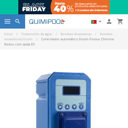




Início
Tratamento da água
Bombas doseadoras
Bombas
doseadoras Dosim
Controlador automático Dosim Poolux Chlorine
Redox com saída EV