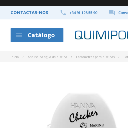


CONTACTAR-NOS
+34 91 128 55 90
Conve
Catálogo
Início
Análise da água da piscina
Fotómetros para piscinas
Fo