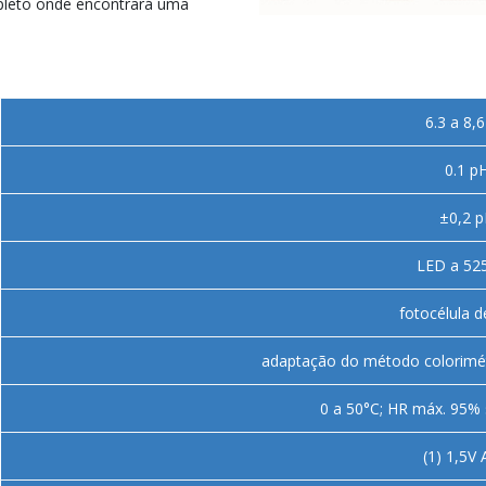
leto onde encontrará uma
6.3 a 8,
0.1 p
±0,2 
LED a 52
fotocélula de
adaptação do método colorimét
0 a 50°C; HR máx. 95
(1) 1,5V