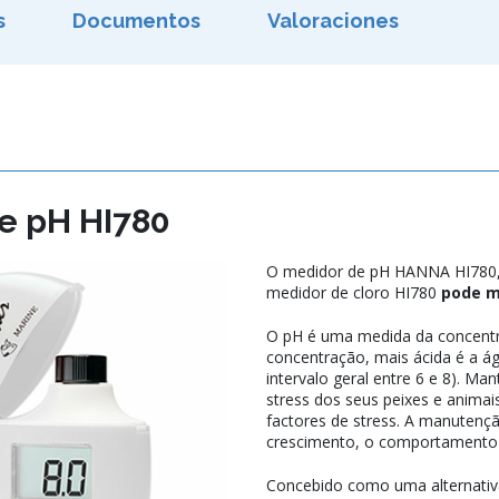
s
Documentos
Valoraciones
e pH HI780
O medidor de pH HANNA HI780, v
medidor de cloro HI780
pode me
O pH é uma medida da concentra
concentração, mais ácida é a á
intervalo geral entre 6 e 8). M
stress dos seus peixes e animais
factores de stress. A manuten
crescimento, o comportamento e
Concebido como uma alternativa