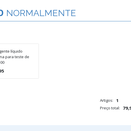
O
NORMALMENTE
ente líquido
na para teste de
100
95
1
Artigos:
79,
Preço total: