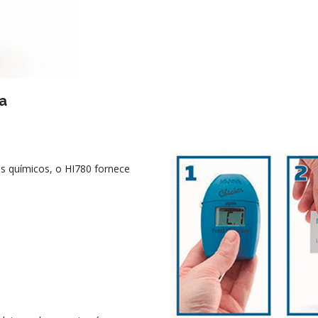
a
es químicos, o HI780 fornece