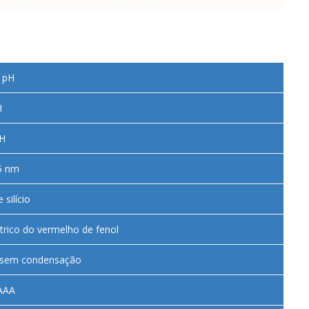
6 pH
H
pH
5 nm
 silício
rico do vermelho de fenol
% sem condensação
 AAA