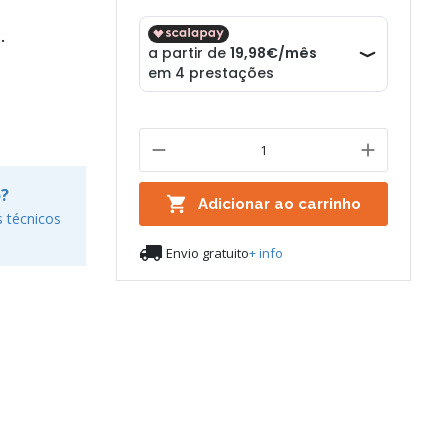
.
o?

Adicionar ao carrinho
 técnicos

Envio gratuito
+ info