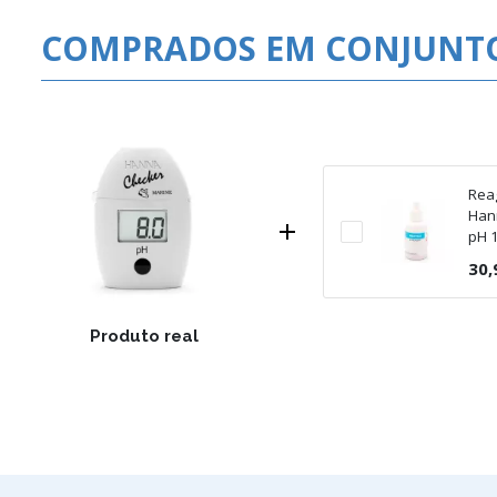
COMPRADOS EM CONJUNT
Reag
Han

pH 
30,
Produto real