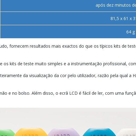
após dez minutos de
81,5 x 61 x 
64 g
udo, fornecem resultados mais exactos do que os típicos kits de te
re os kits de teste muito simples e a instrumentação profissional, c
eiramente da visualização da cor pelo utilizador, razão pela qual a 
ão e no bolso. Além disso, o ecrã LCD é fácil de ler, com uma fun