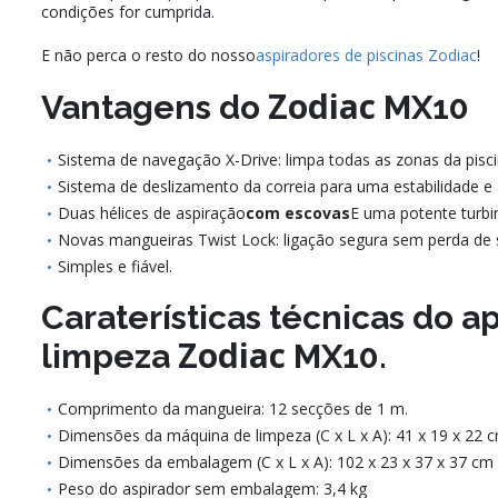
condições for cumprida.
E não perca o resto do nosso
aspiradores de piscinas
Zodiac
!
Zodiac
Vantagens do
MX10
Sistema de navegação X-Drive: limpa todas as zonas da pisci
Sistema de deslizamento da correia para uma estabilidade e 
Duas hélices de aspiração
com escovas
E uma potente turbi
Novas mangueiras Twist Lock: ligação segura sem perda de 
Simples e fiável.
Caraterísticas técnicas do a
Zodiac
limpeza
MX10.
Comprimento da mangueira: 12 secções de 1 m.
Dimensões da máquina de limpeza (C x L x A): 41 x 19 x 22 c
Dimensões da embalagem (C x L x A): 102 x 23 x 37 x 37 cm
Peso do aspirador sem embalagem: 3,4 kg