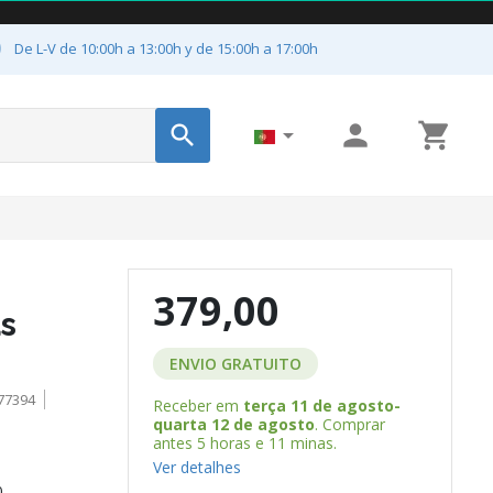

De L-V de 10:00h a 13:00h y de 15:00h a 17:00h




379,00
s
ENVIO GRATUITO
77394
Receber em
terça 11 de agosto-
quarta 12 de agosto
. Comprar
antes
5 horas e 11 minas
.
Ver detalhes
.