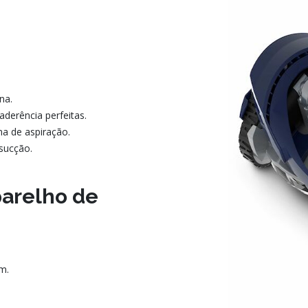
na.
aderência perfeitas.
na de aspiração.
sucção.
parelho de
m.