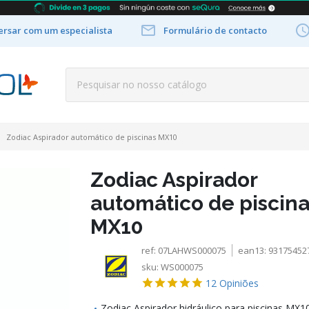

rsar com um especialista
Formulário de contacto
Zodiac Aspirador automático de piscinas MX10
Zodiac Aspirador
automático de piscina
MX10
ref:
07LAHWS000075
ean13:
93175452
sku:
WS000075
12
Opiniões
Zodiac Aspirador hidráulico para piscinas MX10