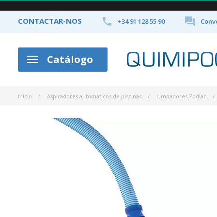


CONTACTAR-NOS
+34 91 128 55 90
Conve
Catálogo
Início
Aspiradores automáticos de piscinas
Limpadores Zodiac