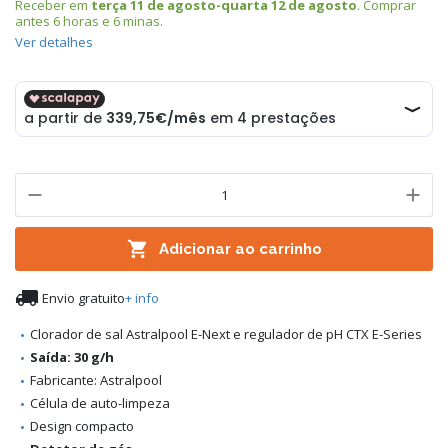
Receber em
terça 11 de agosto-quarta 12 de agosto
. Comprar
antes
6 horas e 6 minas
.
Ver detalhes

Adicionar ao carrinho

Envio gratuito
+ info
Clorador de sal Astralpool E-Next e regulador de pH CTX E-Series
Saída: 30 g/h
Fabricante: Astralpool
Célula de auto-limpeza
Design compacto