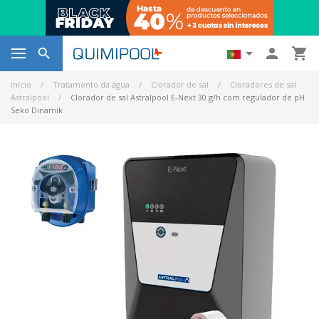




Início
Tratamento da água
Clorador de sal
Cloradores de sal
Astralpool
Clorador de sal Astralpool E-Next 30 g/h com regulador de pH
Seko Dinamik