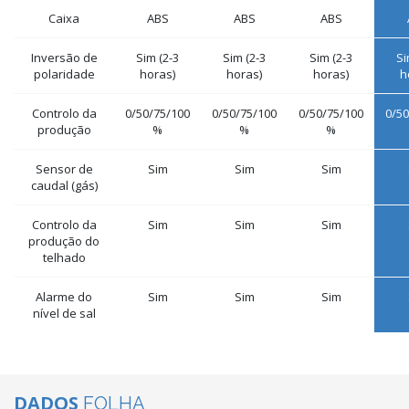
Caixa
ABS
ABS
ABS
Inversão de
Sim (2-3
Sim (2-3
Sim (2-3
Si
polaridade
horas)
horas)
horas)
h
Controlo da
0/50/75/100
0/50/75/100
0/50/75/100
0/50
produção
%
%
%
Sensor de
Sim
Sim
Sim
caudal (gás)
Controlo da
Sim
Sim
Sim
produção do
telhado
Alarme do
Sim
Sim
Sim
nível de sal
DADOS
FOLHA