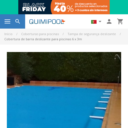




Início
Coberturas para piscinas
Tampa de segurança deslizante
Cobertura de barra deslizante para piscinas 6 x 3m