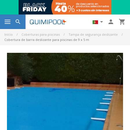




Início
Coberturas para piscinas
Tampa de segurança deslizante
Cobertura de barra deslizante para piscinas de 9 x 5 m