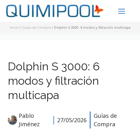
Saltar
ME
al
contenido
Inicio
/
Guías de Compra
/
Dolphin S 3000: 6 modos y filtración multicapa
Dolphin S 3000: 6
modos y filtración
multicapa
Pablo
Guías de
27/05/2026
Jiménez
Compra