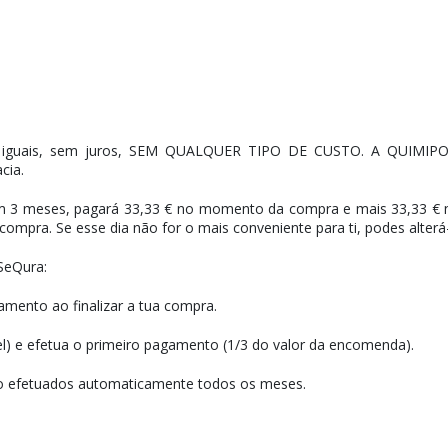
os iguais, sem juros, SEM QUALQUER TIPO DE CUSTO. A QU
cia.
 3 meses, pagará 33,33 € no momento da compra e mais 33,33 € n
pra. Se esse dia não for o mais conveniente para ti, podes alterá-
 SeQura:
mento ao finalizar a tua compra.
vel) e efetua o primeiro pagamento (1/3 do valor da encomenda).
ão efetuados automaticamente todos os meses.