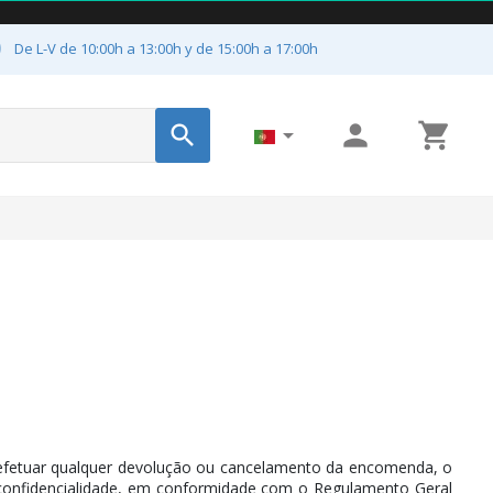

De L-V de 10:00h a 13:00h y de 15:00h a 17:00h




efetuar qualquer devolução ou cancelamento da encomenda, o
confidencialidade, em conformidade com o Regulamento Geral