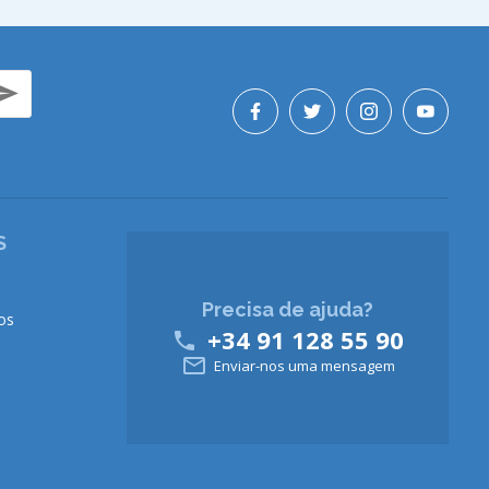
S
Precisa de ajuda?
os
+34 91 128 55 90


Enviar-nos uma mensagem