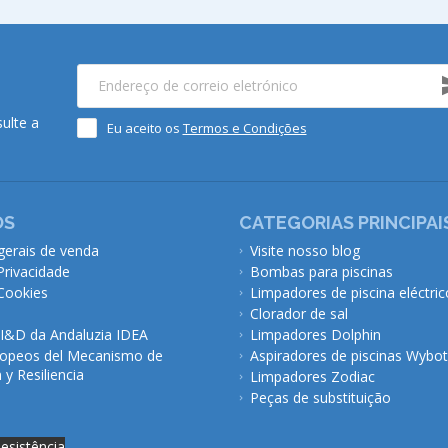
ulte a
Eu aceito os
Termos e Condições
ÓS
CATEGORIAS PRINCIPAI
gerais de venda
Visite nosso blog
 Privacidade
Bombas para piscinas
 Cookies
Limpadores de piscina eléctric
Clorador de sal
 I&D da Andaluzia IDEA
Limpadores Dolphin
opeos del Mecanismo de
Aspiradores de piscinas Wybot
y Resiliencia
Limpadores Zodiac
Peças de substituição
desistência