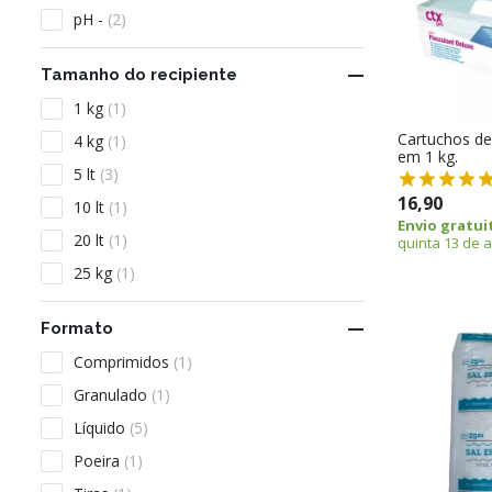
pH -
(2)

Tamanho do recipiente
1 kg
(1)
Cartuchos de
4 kg
(1)
em 1 kg.
5 lt
(3)
16,90
10 lt
(1)
Envio gratui
20 lt
(1)
quinta 13 de 
25 kg
(1)

Formato
Comprimidos
(1)
Granulado
(1)
Líquido
(5)
Poeira
(1)