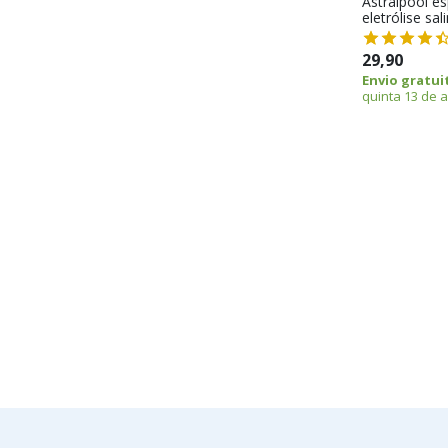
Astralpool es
eletrólise sal
29,90
Envio gratui
quinta 13 de 