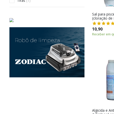
Tiras
(1)
Sal para pisc
(cloração de 
10,90
Receber em qu
Algicida e Ant