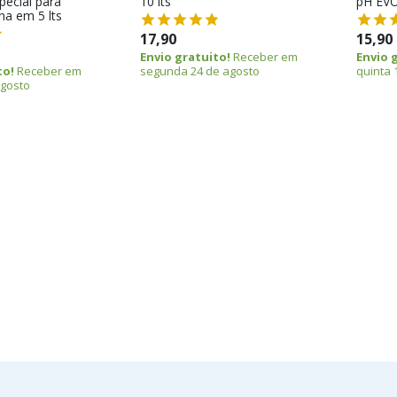
pecial para
10 lts
pH EVO
ina em 5 lts
17,90
15,90
Envio gratuito!
Receber em
Envio 
to!
Receber em
segunda 24 de agosto
quinta 
agosto