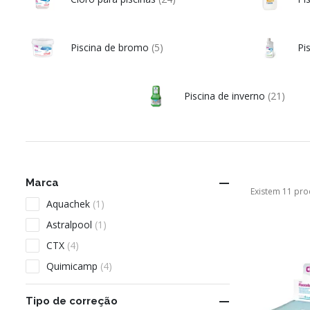
Piscina de bromo
(5)
Pi
Piscina de inverno
(21)

Marca
Existem 11 pro
Aquachek
(1)
Astralpool
(1)
CTX
(4)
Quimicamp
(4)

Tipo de correção