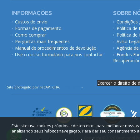
INFORMAÇÕES
SOBRE N
Custos de envio
Condições 
Formas de pagamento
Política de
Como comprar
Política de
Perguntas mais frequentes
Aviso Legal
Manual de procedimentos de devolução
Agência de
Use o nosso formulário para nos contactar
Fondos Eur
Recuperación 
Exercer o direito de 
Site protegido por reCAPTCHA.
Privacidade
-
Termos
Este site usa cookies próprios e de terceiros para melhorar nossos
analisando seus hábitosnavegação. Para dar seu consentimento ao
Copyright © 2026 Quimipool Pisc