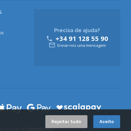
S
Precisa de ajuda?
os
+34 91 128 55 90


Enviar-nos uma mensagem
Rejeitar tudo
Aceito
o sítio Web: