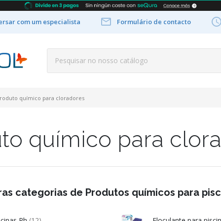

rsar com um especialista
Formulário de contacto
roduto químico para cloradores
to químico para clor
ras categorias de Produtos químicos para pisc
scinas Ph
(12)
Floculante para pisc