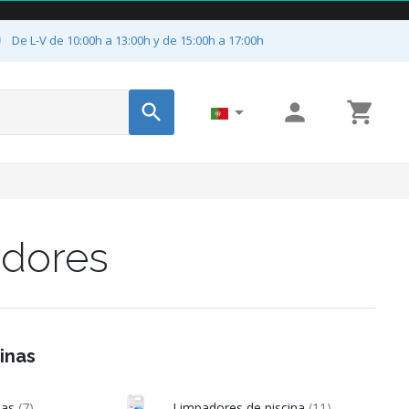

De L-V de 10:00h a 13:00h y de 15:00h a 17:00h




adores
inas
inas
(7)
Limpadores de piscina
(11)