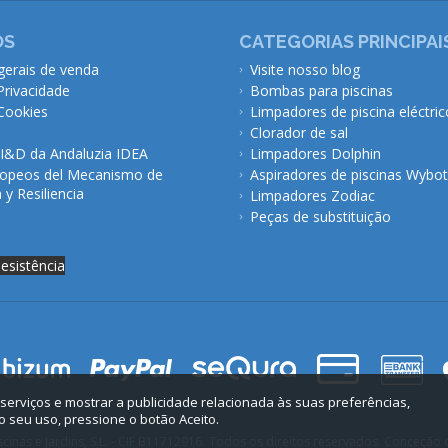
ÓS
CATEGORIAS PRINCIPAI
gerais de venda
Visite nosso blog
 Privacidade
Bombas para piscinas
 Cookies
Limpadores de piscina eléctric
Clorador de sal
 I&D da Andaluzia IDEA
Limpadores Dolphin
opeos del Mecanismo de
Aspiradores de piscinas Wybot
y Resiliencia
Limpadores Zodiac
Peças de substituição
desistência
 serviços e mostrar a publicidade relacionada às suas preferências,
 seu uso, pressione o botão Aceito.
inas e Jardins, S.L. - CIF B11712916.
Todos os direitos reservados. Conceção d