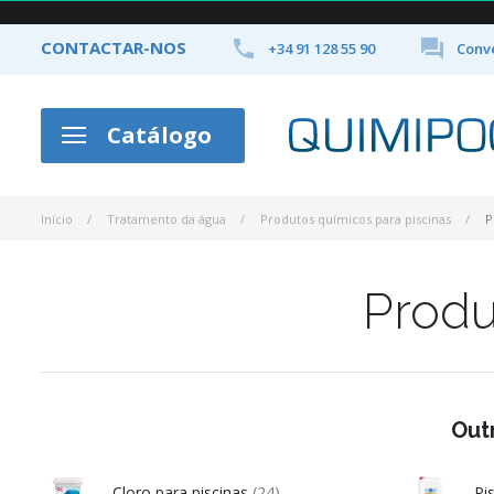


CONTACTAR-NOS
+34 91 128 55 90
Conve
Catálogo
Início
Tratamento da água
Produtos químicos para piscinas
P
Produ
Out
Cloro para piscinas
(24)
Pi