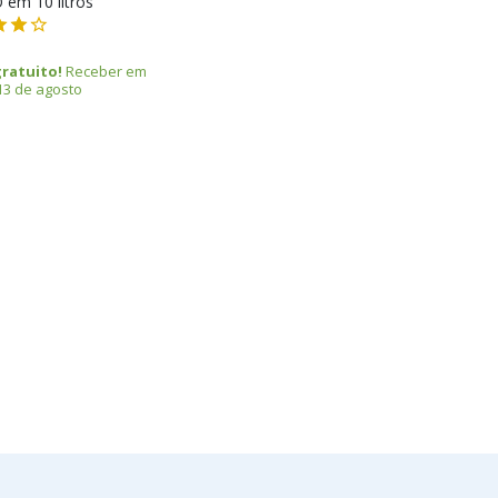
 em 10 litros
gratuito!
Receber em
13 de agosto