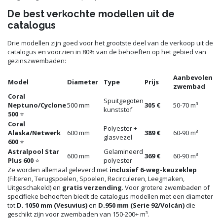
De best verkochte modellen uit de
catalogus
Drie modellen zijn goed voor het grootste deel van de verkoop uit de
catalogus en voorzien in 80% van de behoeften op het gebied van
gezinszwembaden:
Aanbevolen
Model
Diameter
Type
Prijs
zwembad
Coral
Spuitgegoten
Neptuno/Cyclone
500 mm
305 €
50-70 m³
kunststof
500
⭐
Coral
Polyester +
Alaska/Netwerk
600 mm
389 €
60-90 m³
glasvezel
600
⭐
Astralpool Star
Gelamineerd
600 mm
369 €
60-90 m³
Plus 600
⭐
polyester
Ze worden allemaal geleverd met
inclusief 6-weg-keuzeklep
(Filteren, Terugspoelen, Spoelen, Recirculeren, Leegmaken,
Uitgeschakeld) en
gratis verzending
. Voor grotere zwembaden of
specifieke behoeften biedt de catalogus modellen met een diameter
tot
D. 1050 mm (Vesuvius)
en
D.950 mm (Serie 92/Volcán)
die
geschikt zijn voor zwembaden van 150-200+ m³.