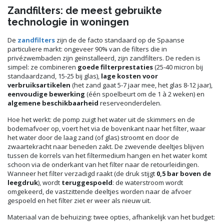
Zandfilters: de meest gebruikte
technologie in woningen
De
zandfilters
zijn de de facto standaard op de Spaanse
particuliere markt: ongeveer 90% van de filters die in
privézwembaden zijn geïnstalleerd, zijn zandfilters. De reden is
simpel: ze combineren
goede filterprestaties
(25-40 micron bij
standaardzand, 15-25 bij glas),
lage kosten voor
verbruiksartikelen
(het zand gaat 5-7 jaar mee, het glas 8-12 jaar),
eenvoudige bewerking
(één spoelbeurt om de 1 à 2 weken) en
algemene beschikbaarheid
reserveonderdelen.
Hoe het werkt: de pomp zuigt het water uit de skimmers en de
bodemafvoer op, voert het via de bovenkant naar het filter, waar
het water door de laag zand (of glas) stroomt en door de
zwaartekracht naar beneden zakt. De zwevende deeltjes blijven
tussen de korrels van het filtermedium hangen en het water komt
schoon via de onderkant van het filter naar de retourleidingen.
Wanneer het filter verzadigd raakt (de druk stijgt
0,5 bar boven de
leegdruk
), wordt
teruggespoeld
: de waterstroom wordt
omgekeerd, de vastzittende deeltjes worden naar de afvoer
gespoeld en het filter ziet er weer als nieuw uit.
Materiaal van de behuizing: twee opties, afhankelijk van het budget: