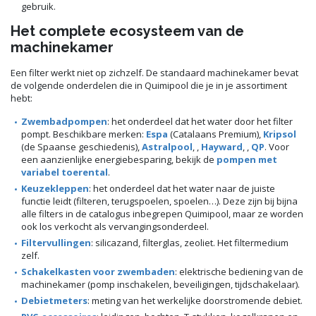
gebruik.
Het complete ecosysteem van de
machinekamer
Een filter werkt niet op zichzelf. De standaard machinekamer bevat
de volgende onderdelen die in Quimipool die je in je assortiment
hebt:
Zwembadpompen
: het onderdeel dat het water door het filter
pompt. Beschikbare merken:
Espa
(Catalaans Premium),
Kripsol
(de Spaanse geschiedenis),
Astralpool
, ,
Hayward
, ,
QP
. Voor
een aanzienlijke energiebesparing, bekijk de
pompen met
variabel toerental
.
Keuzekleppen
: het onderdeel dat het water naar de juiste
functie leidt (filteren, terugspoelen, spoelen…). Deze zijn bij bijna
alle filters in de catalogus inbegrepen Quimipool, maar ze worden
ook los verkocht als vervangingsonderdeel.
Filtervullingen
: silicazand, filterglas, zeoliet. Het filtermedium
zelf.
Schakelkasten voor zwembaden
: elektrische bediening van de
machinekamer (pomp inschakelen, beveiligingen, tijdschakelaar).
Debietmeters
: meting van het werkelijke doorstromende debiet.