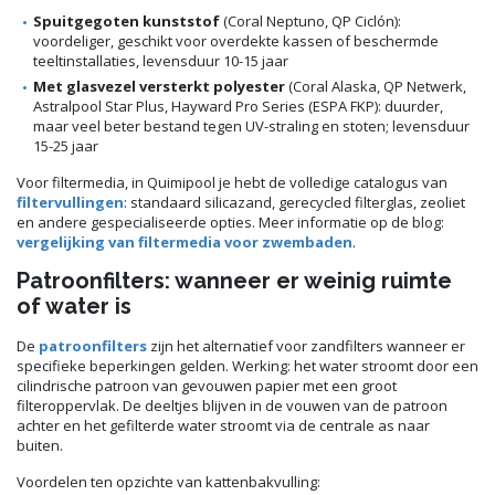
Spuitgegoten kunststof
(Coral Neptuno, QP Ciclón):
voordeliger, geschikt voor overdekte kassen of beschermde
teeltinstallaties, levensduur 10-15 jaar
Met glasvezel versterkt polyester
(Coral Alaska, QP Netwerk,
Astralpool Star Plus, Hayward Pro Series (ESPA FKP): duurder,
maar veel beter bestand tegen UV-straling en stoten; levensduur
15-25 jaar
Voor filtermedia, in Quimipool je hebt de volledige catalogus van
filtervullingen
: standaard silicazand, gerecycled filterglas, zeoliet
en andere gespecialiseerde opties. Meer informatie op de blog:
vergelijking van filtermedia voor zwembaden
.
Patroonfilters: wanneer er weinig ruimte
of water is
De
patroonfilters
zijn het alternatief voor zandfilters wanneer er
specifieke beperkingen gelden. Werking: het water stroomt door een
cilindrische patroon van gevouwen papier met een groot
filteroppervlak. De deeltjes blijven in de vouwen van de patroon
achter en het gefilterde water stroomt via de centrale as naar
buiten.
Voordelen ten opzichte van kattenbakvulling: