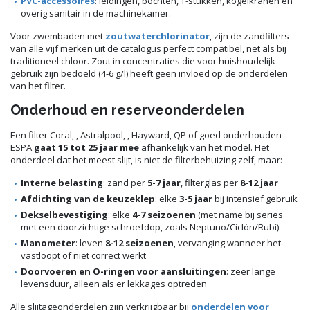
PVC-accessoires
: leidingen, bochten, T-stukken, kogelkranen en
overig sanitair in de machinekamer.
Voor zwembaden met
zoutwaterchlorinator
, zijn de zandfilters
van alle vijf merken uit de catalogus perfect compatibel, net als bij
traditioneel chloor. Zout in concentraties die voor huishoudelijk
gebruik zijn bedoeld (4-6 g/l) heeft geen invloed op de onderdelen
van het filter.
Onderhoud en reserveonderdelen
Een filter Coral, , Astralpool, , Hayward, QP of goed onderhouden
ESPA
gaat 15 tot 25 jaar mee
afhankelijk van het model. Het
onderdeel dat het meest slijt, is niet de filterbehuizing zelf, maar:
Interne belasting
: zand per
5-7 jaar
, filterglas per
8-12 jaar
Afdichting van de keuzeklep
: elke
3-5 jaar
bij intensief gebruik
Dekselbevestiging
: elke
4-7 seizoenen
(met name bij series
met een doorzichtige schroefdop, zoals Neptuno/Ciclón/Rubí)
Manometer
: leven
8-12 seizoenen
, vervanging wanneer het
vastloopt of niet correct werkt
Doorvoeren en O-ringen voor aansluitingen
: zeer lange
levensduur, alleen als er lekkages optreden
Alle slijtageonderdelen zijn verkrijgbaar bij
onderdelen voor