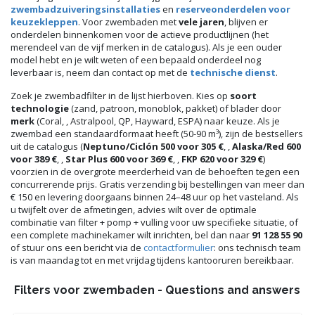
zwembadzuiveringsinstallaties
en
reserveonderdelen voor
keuzekleppen
. Voor zwembaden met
vele jaren
, blijven er
onderdelen binnenkomen voor de actieve productlijnen (het
merendeel van de vijf merken in de catalogus). Als je een ouder
model hebt en je wilt weten of een bepaald onderdeel nog
leverbaar is, neem dan contact op met de
technische dienst
.
Zoek je zwembadfilter in de lijst hierboven. Kies op
soort
technologie
(zand, patroon, monoblok, pakket) of blader door
merk
(Coral, , Astralpool, QP, Hayward, ESPA) naar keuze. Als je
zwembad een standaardformaat heeft (50-90 m³), zijn de bestsellers
uit de catalogus (
Neptuno/Ciclón 500 voor 305 €
, ,
Alaska/Red 600
voor 389 €
, ,
Star Plus 600 voor 369 €
, ,
FKP 620 voor 329 €
)
voorzien in de overgrote meerderheid van de behoeften tegen een
concurrerende prijs. Gratis verzending bij bestellingen van meer dan
€ 150 en levering doorgaans binnen 24–48 uur op het vasteland. Als
u twijfelt over de afmetingen, advies wilt over de optimale
combinatie van filter + pomp + vulling voor uw specifieke situatie, of
een complete machinekamer wilt inrichten, bel dan naar
91 128 55 90
of stuur ons een bericht via de
contactformulier
: ons technisch team
is van maandag tot en met vrijdag tijdens kantooruren bereikbaar.
Filters voor zwembaden - Questions and answers