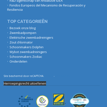
R&D-agentschap van Andalusië IDEA
Fondos Europeos del Mecanismo de Recuperación y
Resiliencia
TOP CATEGORIEËN
Bezoek onze blog
Zwembadpompen
Elektrische zwembadreinigers
Zout chlorinator
Schoonmakers Dolphin
Wybot zwembadreinigers
Schoonmakers Zodiac
Onderdelen
Site beschermd door reCAPTCHA.
Privacy
-
Voorwaarden
Herroepingsrecht uitoefenen