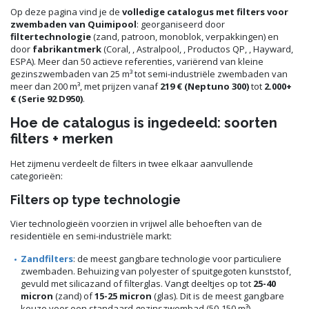
Op deze pagina vind je de
volledige catalogus met filters voor
zwembaden van Quimipool
: georganiseerd door
filtertechnologie
(zand, patroon, monoblok, verpakkingen) en
door
fabrikantmerk
(Coral, , Astralpool, , Productos QP, , Hayward,
ESPA). Meer dan 50 actieve referenties, variërend van kleine
gezinszwembaden van 25 m³ tot semi-industriële zwembaden van
meer dan 200 m³, met prijzen vanaf
219 € (Neptuno 300)
tot
2.000+
€ (Serie 92 D950)
.
Hoe de catalogus is ingedeeld: soorten
filters + merken
Het zijmenu verdeelt de filters in twee elkaar aanvullende
categorieën:
Filters op type technologie
Vier technologieën voorzien in vrijwel alle behoeften van de
residentiële en semi-industriële markt:
Zandfilters
: de meest gangbare technologie voor particuliere
zwembaden. Behuizing van polyester of spuitgegoten kunststof,
gevuld met silicazand of filterglas. Vangt deeltjes op tot
25-40
micron
(zand) of
15-25 micron
(glas). Dit is de meest gangbare
keuze voor een standaard gezinszwembad (50-150 m³).