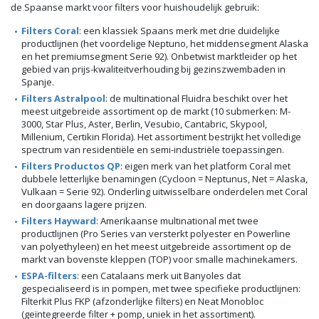
de Spaanse markt voor filters voor huishoudelijk gebruik:
Filters Coral
: een klassiek Spaans merk met drie duidelijke
productlijnen (het voordelige Neptuno, het middensegment Alaska
en het premiumsegment Serie 92). Onbetwist marktleider op het
gebied van prijs-kwaliteitverhouding bij gezinszwembaden in
Spanje.
Filters Astralpool
: de multinational Fluidra beschikt over het
meest uitgebreide assortiment op de markt (10 submerken: M-
3000, Star Plus, Aster, Berlin, Vesubio, Cantabric, Skypool,
Millenium, Certikin Florida). Het assortiment bestrijkt het volledige
spectrum van residentiële en semi-industriële toepassingen.
Filters Productos QP
: eigen merk van het platform Coral met
dubbele letterlijke benamingen (Cycloon = Neptunus, Net = Alaska,
Vulkaan = Serie 92). Onderling uitwisselbare onderdelen met Coral
en doorgaans lagere prijzen.
Filters Hayward
: Amerikaanse multinational met twee
productlijnen (Pro Series van versterkt polyester en Powerline
van polyethyleen) en het meest uitgebreide assortiment op de
markt van bovenste kleppen (TOP) voor smalle machinekamers.
ESPA-filters
: een Catalaans merk uit Banyoles dat
gespecialiseerd is in pompen, met twee specifieke productlijnen:
Filterkit Plus FKP (afzonderlijke filters) en Neat Monobloc
(geïntegreerde filter + pomp, uniek in het assortiment).