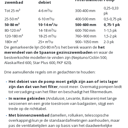
zwembad
debiet
0,25-0,33
Tot 25 m³
4-6 m³/u
300-400 mm
pk
25-50 m³
6-10 m³/u
400-500 mm
0,5-0,75 pk
50-80 m³
10-14 m³/u
500-600 mm
0,75-1 pk
80-120 m³
14-18 m³/u
600-760 mm
1-1,5 pk
120-180 m³
18-25 m³/u
760–900 mm
1,5-2 pk
180+ m³
25+ m³/u
900–1050 mm
2-3 pk
De gemarkeerde lijn (50-80 m³) is het bereik waarin de
het
merendeel van de Spaanse gezinszwembaden
en waar de
bestverkochte modellen te vinden zijn (Neptuno/Ciclón 500,
Alaska/Red 600, Star Plus 600, FKP 620).
Drie aanvullende regels om in gedachten te houden:
Het debiet van de pomp moet gelijk zijn aan of iets lager
zijn dan dat van het filter
, nooit meer. Overmatig pompen leidt
tot verzadiging van het filter en beschadigt het filtermedium.
In warme gebieden
(Andalusië, Levante, Balearen) met lange
seizoenen en een grote toestroom van badgasten, stijgt een
trede op de richttabel.
Met binnenzwembad
(lamellen, rolluiken, telescopische
overkapping) kun je de standaardafmetingen aanhouden, maar
pas de ventilatietijden aan op basis van het daadwerkelijke