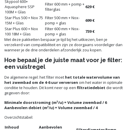
Skypool 600+
Filter 600 mm + pomp +
Aquasphere SSP
629 €
filterglas
100M + Glas
Star Plus 500 + Nox 75
Filter 500 mm + Nox-
699 €
15M + Glas
pomp + glas
Star Plus 600 + Nox
Filter 600 mm + Nox-
739 €
100 18M + Glas
pomp + glas
Met deze pakketten bespaar je tijd bij het uitkiezen, ben je
verzekerd van compatibiliteit en zijn ze doorgaans voordeliger dan
wanneer je de drie onderdelen afzonderlijk zou kopen.
Hoe bepaal je de juiste maat voor je filter:
een vuistregel
De algemene regel: het filter moet
het totale watervolume van
het zwembad om de 4-6 uur verversen
om het water in optimale
conditie te houden. Dit komt neer op een
filtratiedebiet
die wordt
gegeven door:
Minimale doorstroming (m³/u) = Volume zwembad / 6
Aanbevolen debiet (m³/u) = Volume zwembad / 4
Overzichtstabel:
Inhoud
Aanbevolen
Filterdiameter
Pomp