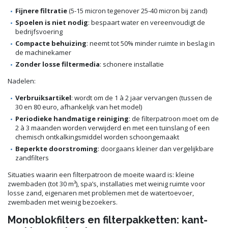
Fijnere filtratie
(5-15 micron tegenover 25-40 micron bij zand)
Spoelen is niet nodig
: bespaart water en vereenvoudigt de
bedrijfsvoering
Compacte behuizing
: neemt tot 50% minder ruimte in beslag in
de machinekamer
Zonder losse filtermedia
: schonere installatie
Nadelen:
Verbruiksartikel
: wordt om de 1 à 2 jaar vervangen (tussen de
30 en 80 euro, afhankelijk van het model)
Periodieke handmatige reiniging
: de filterpatroon moet om de
2 à 3 maanden worden verwijderd en met een tuinslang of een
chemisch ontkalkingsmiddel worden schoongemaakt
Beperkte doorstroming
: doorgaans kleiner dan vergelijkbare
zandfilters
Situaties waarin een filterpatroon de moeite waard is: kleine
zwembaden (tot 30 m³), spa’s, installaties met weinig ruimte voor
losse zand, eigenaren met problemen met de watertoevoer,
zwembaden met weinig bezoekers.
Monoblokfilters en filterpakketten: kant-