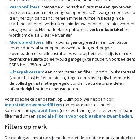
Patroonfilters
: compacte cilindrische filters met een gevouwen
papieren patroon met een groot oppervlak. Ze vangen deeltjes op
die fijner zijn dan zand, nemen minder ruimte in beslag in de
machinekamer en verbruiken minder water omdat ze niet worden
teruggespoeld. Het nadeel: het patroon is
verbruiksartikel
en
wordt om de 1 à 2 jaar vervangen.
Monoblokfilters
: filter + pomp geïntegreerd in één compacte
eenheid. Ideaal voor opbouwzwembaden, verhoogde
zwembaden of snelle installaties waarbij het belangrijk is om de
technische ruimte zo eenvoudig mogelijk te houden. Voorbeelden:
ESPA Neat 350 en 450.
Filterpakketten
: een combinatie van filter + pomp + vulmateriaal
(zand of glas) in één bestelling tegen een vaste prijs. Hiermee is
de volledige installatie geregeld zonder dat u de onderdelen
afzonderlijk hoeft te dimensioneren.
Voor specifieke behoeften, op Quimipool we hebben ook
industriële zwembadfilters
(openbare ruimtes, hotels,
sportcentra),
cycloonfilters
(inertiescheiding, zonder vervangbaar
filtermedium) en
speciale filters voor opblaasbare zwembaden
.
Filters op merk
De catalogus omvat de vijf merken met de grootste marktaandeel op