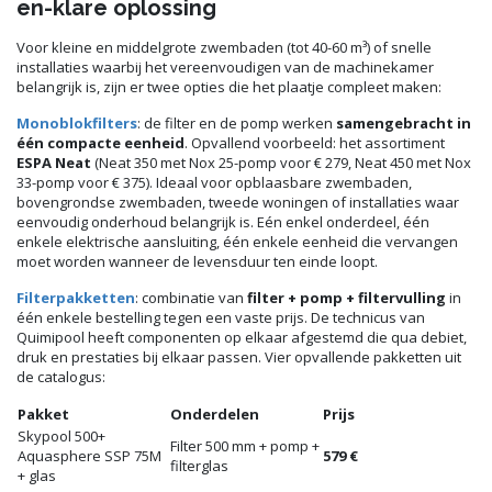
en-klare oplossing
Voor kleine en middelgrote zwembaden (tot 40-60 m³) of snelle
installaties waarbij het vereenvoudigen van de machinekamer
belangrijk is, zijn er twee opties die het plaatje compleet maken:
Monoblokfilters
: de filter en de pomp werken
samengebracht in
één compacte eenheid
. Opvallend voorbeeld: het assortiment
ESPA Neat
(Neat 350 met Nox 25-pomp voor € 279, Neat 450 met Nox
33-pomp voor € 375). Ideaal voor opblaasbare zwembaden,
bovengrondse zwembaden, tweede woningen of installaties waar
eenvoudig onderhoud belangrijk is. Eén enkel onderdeel, één
enkele elektrische aansluiting, één enkele eenheid die vervangen
moet worden wanneer de levensduur ten einde loopt.
Filterpakketten
: combinatie van
filter + pomp + filtervulling
in
één enkele bestelling tegen een vaste prijs. De technicus van
Quimipool heeft componenten op elkaar afgestemd die qua debiet,
druk en prestaties bij elkaar passen. Vier opvallende pakketten uit
de catalogus:
Pakket
Onderdelen
Prijs
Skypool 500+
Filter 500 mm + pomp +
Aquasphere SSP 75M
579 €
filterglas
+ glas