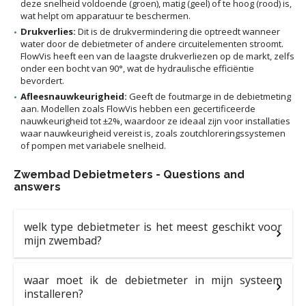
deze snelheid voldoende (groen), matig (geel) of te hoog (rood) is,
wat helpt om apparatuur te beschermen.
Drukverlies:
Dit is de drukvermindering die optreedt wanneer
water door de debietmeter of andere circuitelementen stroomt.
FlowVis heeft een van de laagste drukverliezen op de markt, zelfs
onder een bocht van 90°, wat de hydraulische efficiëntie
bevordert.
Afleesnauwkeurigheid:
Geeft de foutmarge in de debietmeting
aan. Modellen zoals FlowVis hebben een gecertificeerde
nauwkeurigheid tot ±2%, waardoor ze ideaal zijn voor installaties
waar nauwkeurigheid vereist is, zoals zoutchloreringssystemen
of pompen met variabele snelheid.
Zwembad Debietmeters - Questions and
answers
welk type debietmeter is het meest geschikt voor
mijn zwembad?
waar moet ik de debietmeter in mijn systeem
installeren?