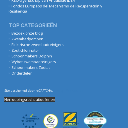
R&D-agentschap van Andalusië IDEA
Fondos Europeos del Mecanismo de Recuperación y
Resiliencia
TOP CATEGORIEËN
Bezoek onze blog
Zwembadpompen
Elektrische zwembadreinigers
Zout chlorinator
Schoonmakers Dolphin
Wybot zwembadreinigers
Schoonmakers Zodiac
Onderdelen
Site beschermd door reCAPTCHA.
Privacy
-
Voorwaarden
Herroepingsrecht uitoefenen