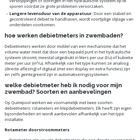
verstoppingen of storingen in het hydraulische systeem op te
sporen voordat ze grote problemen veroorzaken.
Langere levensduur van de apparatuur:
Door een stabiel en
gecontroleerd debiet te handhaven, wordt voortijdige slijtage van
onderdelen voorkomen.
hoe werken debietmeters in zwembaden?
Debietmeters werken door middel van een mechanisme dat het
volume water meet dat door een bepaald punt in het hydraulische
systeem stroomt, meestal uitgedrukt in liters per uur (l/u) of kubieke
meter per uur (m³/u). Afhankelijk van het type kunnen ze analoog
(directe aflezing) of digitaal (met een display en extra functies) zijn
en zelfs geïntegreerd zijn in automatiseringssystemen.
welke debietmeter heb ik nodig voor mijn
zwembad? Soorten en aanbevelingen
Op Quimipool werken we voornamelijk met twee soorten
debietmeters: rotameters en klepdebietmeters. Elk heeft zijn eigen
bijzonderheden en wordt aanbevolen afhankelijk van het type
installatie.
Rotameter doorstroommeters
Rotameters zijn visuele debietmeters die een directe waarneming