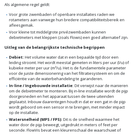
Als algemene regel geldt:
Voor grote zwembaden of openbare installaties raden we
rotameters aan vanwege hun bredere compatibiliteitsbereik en
afleesgemak.
Voor kleine tot middelgrote privézwembaden kunnen
debietmeters met kleppen (zoals Flowis) een goed alternatief zijn.
Uitleg van de belangrijkste technische begrippen
Debiet:
Het volume water dat in een bepaalde tijd door een
leiding stroomt. Het wordt meestal gemeten in liters per uur (l/u) of
kubieke meter per uur (m³/u). Het is de fundamentele parameter
voor de juiste dimensionering van het filtratiesysteem en om de
efficiëntie van de waterbehandeling te garanderen.
In-line / Ingebouwde installatie:
Dit verwijst naar de manieren
om de debietmeter te monteren. Bij in-line installatie wordt de pijp
doorgesneden en het apparaat tussen de twee uiteinden
geplaatst. Inbouw daarentegen houdt in dat er een gat in de pijp
wordt geboord om een sensor in te brengen, met minder impact
op de installatie.
Watersnelheid (MPS / FPS):
Dit is de snelheid waarmee het
water door de pijp beweegt, uitgedrukt in meters of feet per
seconde. FlowVis bevat een kleurenschaal die waarschuwt of