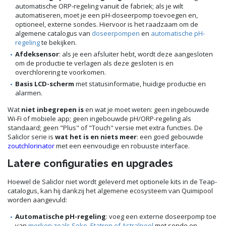
automatische ORP-regeling vanuit de fabriek; als je wilt
automatiseren, moet je een pH-doseerpomp toevoegen en,
optioneel, externe sondes. Hiervoor is het raadzaam om de
algemene catalogus van
doseerpompen
en
automatische pH-
regeling
te bekijken.
Afdeksensor
: als je een afsluiter hebt, wordt deze aangesloten
om de productie te verlagen als deze gesloten is en
overchlorering te voorkomen.
Basis LCD-scherm
met statusinformatie, huidige productie en
alarmen.
Wat
niet inbegrepen is
en wat je moet weten: geen ingebouwde
Wi-Fi of mobiele app; geen ingebouwde pH/ORP-regeling als
standaard; geen "Plus" of "Touch" versie met extra functies. De
Saliclor serie is
wat het is en niets meer
: een goed gebouwde
zoutchlorinator
met een eenvoudige en robuuste interface.
Latere configuraties en upgrades
Hoewel de Saliclor niet wordt geleverd met optionele kits in de Teap-
catalogus, kan hij dankzij het algemene ecosysteem van Quimipool
worden aangevuld:
Automatische pH-regeling
: voeg een externe doseerpomp toe
van
merken zoals Seko, Etatron of Astralpool
met sonde en