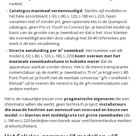
nadeel.
Catalogus maximaal vereenvoudigd.
Slechts vijf modellen in
het hele assortiment: L-50, L-80, L-120, L-180 en L-220. Geen
varianten met of zonder pH, geen optionele kits in de Quimipool
catalogus, geen Pro vs Touch vs Connect lijn. Je kiest het model op
basis van de grootte van je zwembad en dat is het. Voor klanten
die overweldigd worden door catalogi met 30-40 referenties per
merk is dit een verademing.
Directe aanduiding per m³ zwembad.
Het nummer van elk
model (L-50, L-80, L-120, L-180, L-220)
komt overeen met het
maximale zwembadvolume in kubieke meter
dat de
apparatuur aankan zonder stress. Het is de meest transparante
nomenclatuur op de markt: je zwembad is 75 m³, je krijgt een L-80.
Punt. Punt uit. Je hoeft niet de mentale conversie "g/h × snelheid ×
klimaat" uit te voeren die vereist is bij de g/h-nomenclaturen van
andere merken.
Het is de natuurlijke keuze voor
pragmatische eigenaren
die een
chlorinator willen die werkt, geen technisch project;
installateurs
die waarde hechten aan eenvoud van voorraad en keuze van
model
; en
klanten met middelgrote tot grote zwembaden
(de
L-180 en L-220 bestrijken een bereik waar veel binnenlandse merken
al tekortschieten).