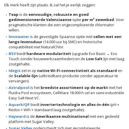
Elk merk heeft zijn plaats. Ik zal het je eerlijk zeggen:
Teap
is de
eenvoudige, robuuste en goed
gedimensioneerde Valenciaanse
optie
per m³ zwembad
. Voor
pragmatische klanten die een ongecompliceerde chlorinator
willen.
Innowater
is de gevestigde Spaanse optie met
cellen met een
lange levensduur
(14.000 uur bij SMC) en historische
compatibiliteit met NaturalChlor.
BSV
biedt
hardware modulariteit
(upgrade Evo Basic → Evo
Touch zonder bouwwerkzaamheden) en de
Low Salt
lijn met laag
zoutgehalte.
Idegis
zet in op
native Wi-Fi-connectiviteit als standaard
en
de
Scalable-lijn
(uitbreidbare productie zonder apparatuur te
vervangen).
Astralpool
is het
breedste assortiment op de markt
met het
Fluidra Pool ecosysteem, CellWare 18.000 h cel en semi-industriële
Easy Salt Next VC.
Aquark/QP
biedt
invertertechnologie en alles-in-één
(pH +
Redox + WiFi + standaard laag zoutgehalte).
Hayward
is de
Amerikaanse multinational
met een gedeeld
platform met Sugar Valley.
Sugar Valley
onderscheidt zich met gecombineerde