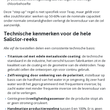
chloorbehoefte
Deze "step up" regel is niet specifiek voor Teap, maar geldt voor
elke zoutchlorator: werken op 50-60% van de nominale capaciteit
onder normale omstandigheden verlengt de levensduur van de cel
aanzienlijk.
Technische kenmerken voor de hele
Saliclor-reeks
Alle vijf de toestellen delen een consistente technische basis:
Titanium cel met edele metaaloxide coating
: de technische
standaard in de industrie, het verschil tussen fabrikanten zit in de
kwaliteit van de coating en de geometrie van de elektroden. Teap
gebruikt cellen die ontworpen zijn voor continu gebruik.
Zelfreiniging door omkering van de polariteit
, instelbaar op
basis van de hardheid van het water in je omgeving. Bij zeer hard
water wordt het geprogrammeerd met frequentere inversie; bij
zacht water met minder frequente inversie om de levensduur van
de cel te verlengen.
Geïntegreerde
veiligheidsgassensor
die de productie stopt als
er geen stroming circuleert.
Handmatige productieregeling
tussen 0 en 100%. Er is geen