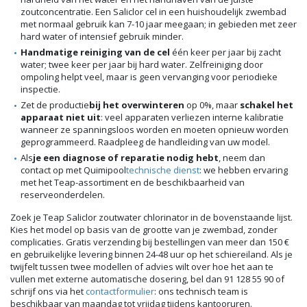
zoutconcentratie. Een Saliclor cel in een huishoudelijk zwembad
met normaal gebruik kan 7-10 jaar meegaan; in gebieden met zeer
hard water of intensief gebruik minder.
Handmatige reiniging van de cel
één keer per jaar bij zacht
water; twee keer per jaar bij hard water. Zelfreiniging door
ompoling helpt veel, maar is geen vervanging voor periodieke
inspectie.
Zet de productie
bij het overwinteren
op 0%, maar
schakel het
apparaat niet uit
: veel apparaten verliezen interne kalibratie
wanneer ze spanningsloos worden en moeten opnieuw worden
geprogrammeerd. Raadpleeg de handleiding van uw model.
Als
je een diagnose of reparatie nodig hebt
, neem dan
contact op met Quimipool
technische dienst
: we hebben ervaring
met het Teap-assortiment en de beschikbaarheid van
reserveonderdelen.
Zoek je Teap Saliclor zoutwater chlorinator in de bovenstaande lijst.
Kies het model op basis van de grootte van je zwembad, zonder
complicaties. Gratis verzending bij bestellingen van meer dan 150 €
en gebruikelijke levering binnen 24-48 uur op het schiereiland. Als je
twijfelt tussen twee modellen of advies wilt over hoe het aan te
vullen met externe automatische dosering, bel dan 91 128 55 90 of
schrijf ons via het
contactformulier
: ons technisch team is
beschikbaar van maandag tot vrijdag tijdens kantooruren.