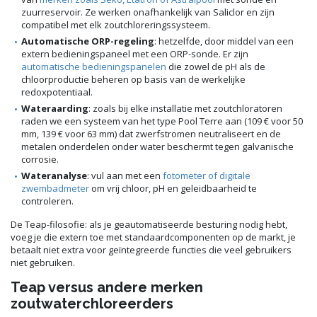
zuurreservoir. Ze werken onafhankelijk van Saliclor en zijn
compatibel met elk zoutchloreringssysteem.
Automatische ORP-regeling
: hetzelfde, door middel van een
extern bedieningspaneel met een ORP-sonde. Er zijn
automatische bedieningspanelen
die zowel de pH als de
chloorproductie beheren op basis van de werkelijke
redoxpotentiaal.
Wateraarding
: zoals bij elke installatie met zoutchloratoren
raden we een systeem van het type Pool Terre aan (109 € voor 50
mm, 139 € voor 63 mm) dat zwerfstromen neutraliseert en de
metalen onderdelen onder water beschermt tegen galvanische
corrosie.
Wateranalyse
: vul aan met een
fotometer of digitale
zwembadmeter
om vrij chloor, pH en geleidbaarheid te
controleren.
De Teap-filosofie: als je geautomatiseerde besturing nodig hebt,
voeg je die extern toe met standaardcomponenten op de markt, je
betaalt niet extra voor geïntegreerde functies die veel gebruikers
niet gebruiken.
Teap versus andere merken
zoutwaterchloreerders