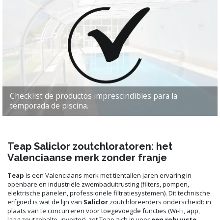
Checklist de productos imprescindibles para la
temporada de piscina.
Teap Saliclor zoutchloratoren: het
Valenciaanse merk zonder franje
Teap
is een Valenciaans merk met tientallen jaren ervaring in
openbare en industriële zwembaduitrusting (filters, pompen,
elektrische panelen, professionele filtratiesystemen). Dit technische
erfgoed is wat de lijn van
Saliclor
zoutchloreerders onderscheidt: in
plaats van te concurreren voor toegevoegde functies (Wi-Fi, app,
laag zoutgehalte, inverter), zet Teap zich in voor
een robuuste