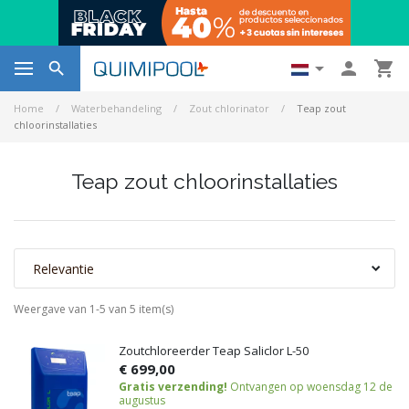




Home
Waterbehandeling
Zout chlorinator
Teap zout
chloorinstallaties
Teap zout chloorinstallaties
Relevantie
Weergave van 1-5 van 5 item(s)
Zoutchloreerder Teap Saliclor L-50
€ 699,00
Gratis verzending!
Ontvangen op woensdag 12 de
augustus