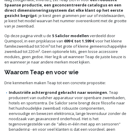
Spaanse productie, een geconcentreerde catalogus en een
direct dimensioneringssysteem dat elke klant op het eerste
gezicht begrijpt
: je kiest geen grammen per uur of instelwaarden,
je kiest het model waarvan het nummer overeenkomt met de grootte
van je zwembad.
Op deze pagina vindt u de
5 Saliclor modellen
verdeeld door
Quimipool, in een prijsklasse van
699 € tot 1.599 €
voor het kleine
familiezwembad tot 50 m³ tot het grote of kleine gemeenschappelijke
zwembad tot 220 m³. Geen optionele kits, geen losse accessoire
modules, geen gedoe. Hier leg ik uit wanneer Teap de juiste keuze is
en wanneer je naar andere merken moet kijken.
Waarom Teap en voor wie
Drie kenmerken maken Teap tot een concrete propositie:
Industriële achtergrond gebracht naar woningen.
Teap
produceert van oudsher apparatuur voor openbare zwembaden,
hotels en sportcentra. De Saliclor serie brengt deze filosofie naar
het huishoudelijke zwembad: robuuste componenten,
eenvoudige en bewezen elektronica, lange levensduur zonder de
noodzaak van geavanceerd onderhoud. Het is het
tegenovergestelde van de "alles-in-één met app en sensoren"
benadering - en voor veel klanten is dat een voordeel, geen