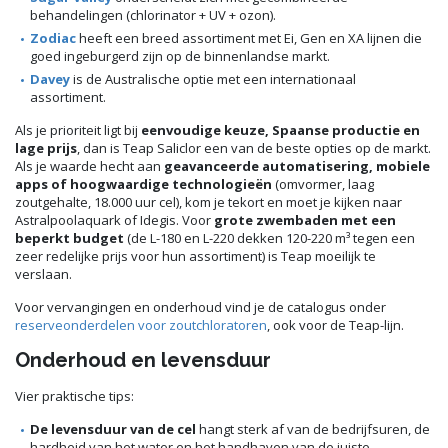
behandelingen (chlorinator + UV + ozon).
Zodiac
heeft een breed assortiment met Ei, Gen en XA lijnen die
goed ingeburgerd zijn op de binnenlandse markt.
Davey
is de Australische optie met een internationaal
assortiment.
Als je prioriteit ligt bij
eenvoudige keuze, Spaanse productie en
lage prijs
, dan is Teap Saliclor een van de beste opties op de markt.
Als je waarde hecht aan
geavanceerde automatisering, mobiele
apps of hoogwaardige technologieën
(omvormer, laag
zoutgehalte, 18.000 uur cel), kom je tekort en moet je kijken naar
Astralpoolaquark of Idegis. Voor
grote zwembaden met een
beperkt budget
(de L-180 en L-220 dekken 120-220 m³ tegen een
zeer redelijke prijs voor hun assortiment) is Teap moeilijk te
verslaan.
Voor vervangingen en onderhoud vind je de catalogus onder
reserveonderdelen voor zoutchloratoren
, ook voor de Teap-lijn.
Onderhoud en levensduur
Vier praktische tips:
De levensduur van de cel
hangt sterk af van de bedrijfsuren, de
hardheid van het water en het handhaven van de juiste