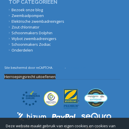
TOP CATEGORIEËN
Bezoek onze blog
Zwembadpompen
Elektrische zwembadreinigers
Zout chlorinator
Schoonmakers Dolphin
Wybot zwembadreinigers
Schoonmakers Zodiac
Onderdelen
Site beschermd door reCAPTCHA.
Privacy
-
Voorwaarden
Herroepingsrecht uitoefenen
Deze website maakt gebruik van eigen cookies en cookies van