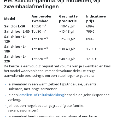
Het Saliclor-gamma: vijf modellen, vijf
zwembadafmetingen
Aanbevolen
Geschatte
Indicatieve
Model
zwembad
productie
prijs
Saliclor L-50
Tot 50 m³
~10-12 g/h
699 €
Salichloor L-80
Tot 80 m³
~15-18 g/h
799 €
Salichloor L-
Tot 120 m³
~25-30 g/h
899 €
120
Salichloor L-
Tot 180 m³
~38-40 g/h
1.299 €
180
Salichloor L-
Tot 220 m³
~48-50 g/h
1.599 €
220
De keuze is eenvoudig: bepaal het volume van je zwembad en kies
het model waarvan het nummer dit volume dekt. De enige
aanvullende beslissing is om een stap hoger te gaan als:
Je zwembad in een warm gebied ligt (Andalusië, Levante,
Balearen) met lange seizoenen
Je een
lamellen- of rolluikafdekking
hebt die de gebruiksperiode
verlengt
Je hebt een hoge bezettingsgraad (grote familie,
vakantiewoningen)
Je zwembad heeft regelmatig last van algen of een hoge