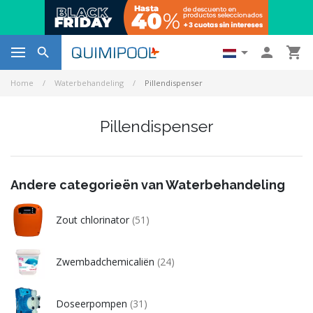




Home
Waterbehandeling
Pillendispenser
Pillendispenser
Andere categorieën van Waterbehandeling
Zout chlorinator
(51)
Zwembadchemicaliën
(24)
Doseerpompen
(31)