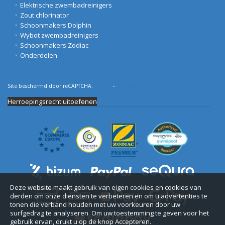
Elektrische zwembadreinigers
Zout chlorinator
Schoonmakers Dolphin
Wybot zwembadreinigers
Schoonmakers Zodiac
Onderdelen
Site beschermd door reCAPTCHA.
Privacy
-
Voorwaarden
Herroepingsrecht uitoefenen
Deze website maakt gebruik van eigen cookies en cookies van
derden om onze diensten te verbeteren en om u advertenties te
tonen die verband houden met uw voorkeuren door uw
surfgedrag te analyseren. Om uw toestemming te geven voor het
gebruik ervan, drukt u op de knop Accepteren.