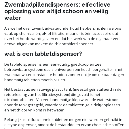
Zwembadpillendispensers: effectieve
oplossing voor altijd schoon en veilig
water
Als we het over zwembadwateronderhoud hebben, richten we ons
vaak op chemicaliën, pH of filtratie, maar er is één accessoire dat
over het hoofd wordt gezien en dat het werk van de eigenaar veel
eenvoudiger kan maken: de chloortabletdispenser.
wat is een tabletdispenser?
De tabletdispenser is een eenvoudig, goedkoop en zeer
betrouwbaar systeem dat is ontworpen om het chloorgehalte in het
zwembadwater constant te houden zonder dat je om de paar dagen
handmatig tabletten moet bijvullen.
Het bestaat uit een stevige plastic tank (meestal geïnstalleerd in de
retourleiding van het filtratiesysteem) die gevuld is met
trichloortabletten. Via een handmatige klep wordt de waterstroom
door de tank geregeld, waardoor de tabletten geleidelijk oplossen
en het chloor vrijkomt in het water.
Belangrijk: multifunctionele tabletten mogen niet worden gebruikt in
dit type dispenser, omdat de bestanddelen ervan chemische stoffen